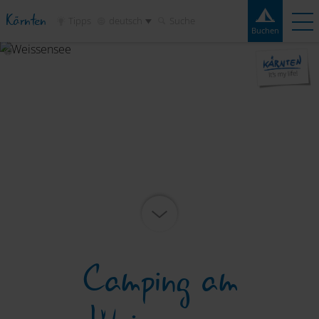
Kärnten
Tipps
deutsch
Suche
Buchen
Buchen
Erlebnisse
Kontakt
Wetter
Frage
Campingplätze
Reiseziele
Sehenswertes
Service
Camping am