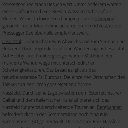
Pressegger See einen Besuch wert. Unter anderem warten
eine Hüpfburg und eine Riesen-Wasserrutsche auf die
Kleinen. Wenn du luxuriöses Camping – auch
Glamping
genannt – oder
Mobilheime
ausprobieren möchtest, ist der
Pressegger See ebenfalls empfehlenswert.
Lesachtal
: Du brauchst etwas Abwechslung zum Seebad und
Relaxen? Dann begib dich auf eine Wanderung ins Lesachtal.
Auf Hobby- und Profibergsteiger warten 300 Kilometer
markierte Wanderwege mit unterschiedlichen
Schwierigkeitsstufen. Das Lesachtal gilt als das
naturbelassenste Tal Europas. Die einzelnen Ortschaften des
Tals versprühen ihren ganz eigenen Charme.
Nassfeld: Durch seine Lage zwischen dem österreichischen
Gailtal und dem italienischen Kanaltal bietet sich das
Nassfeld für grenzüberschreitende Touren an.
Bergbahnen
befördern dich in der Sommersaison hoch hinaus in
Kärntens einzigartige Bergwelt. Der Outdoor-Park Nassfeld