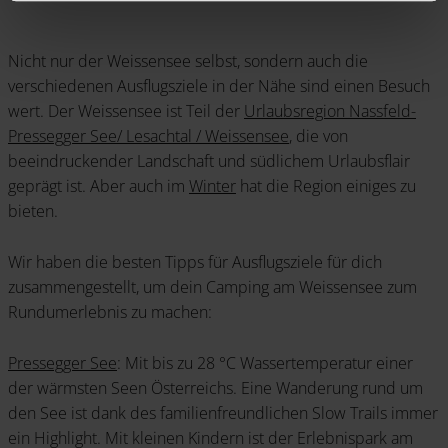
ausschließlich pseudonymisiert. Weitere Details
betreffend Cookies und einer möglichen späteren
Nicht nur der Weissensee selbst, sondern auch die
Deaktivierung finden Sie in unserer
verschiedenen Ausflugsziele in der Nähe sind einen Besuch
Datenschutzerklärung
.
wert. Der Weissensee ist Teil der
Urlaubsregion Nassfeld-
Pressegger See/ Lesachtal / Weissensee
, die von
beeindruckender Landschaft und südlichem Urlaubsflair
geprägt ist. Aber auch im
Winter
hat die Region einiges zu
bieten.
Wir haben die besten Tipps für Ausflugsziele für dich
zusammengestellt, um dein Camping am Weissensee zum
Rundumerlebnis zu machen:
Pressegger See
: Mit bis zu 28 °C Wassertemperatur einer
der wärmsten Seen Österreichs. Eine Wanderung rund um
den See ist dank des familienfreundlichen Slow Trails immer
ein Highlight. Mit kleinen Kindern ist der Erlebnispark am