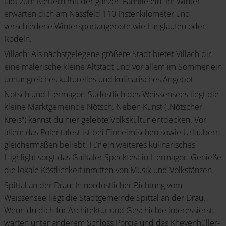
lädt zum Klettern mit der ganzen Familie ein. Im Winter
erwarten dich am Nassfeld 110 Pistenkilometer und
verschiedene Wintersportangebote wie Langlaufen oder
Rodeln.
Villach
: Als nächstgelegene größere Stadt bietet Villach dir
eine malerische kleine Altstadt und vor allem im Sommer ein
umfangreiches kulturelles und kulinarisches Angebot.
Nötsch
und
Hermagor
: Südöstlich des Weissensees liegt die
kleine Marktgemeinde Nötsch. Neben Kunst („Nötscher
Kreis“) kannst du hier gelebte Volkskultur entdecken. Vor
allem das Polentafest ist bei Einheimischen sowie Urlaubern
gleichermaßen beliebt. Für ein weiteres kulinarisches
Highlight sorgt das Gailtaler Speckfest in Hermagor. Genieße
die lokale Köstlichkeit inmitten von Musik und Volkstänzen.
Spittal an der Drau
: In nordöstlicher Richtung vom
Weissensee liegt die Stadtgemeinde Spittal an der Drau.
Wenn du dich für Architektur und Geschichte interessierst,
warten unter anderem
Schloss Porcia
und das Khevenhüller-