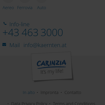
Aereo
Ferrovia
Auto
Piscina Tauernbad Mallnitz
Info-line
+43 463 3000
Museo delle usanze Metnitz
Mail
info@kaernten.at
Trenino Tschu-Tschu-Bahn
Museo Heinrich Harrer
In alto
Impronta
Contatto
Data Privacy Policy
Terms and Conditions