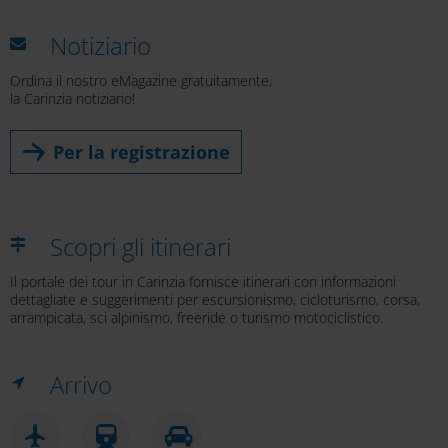
Pietre Kranzelbinder
Notiziario
Ordina il nostro eMagazine gratuitamente,
la Carinzia notiziario!
Torre panoramica Pyramidenkogel
Per la registrazione
Scopri gli itinerari
Museo St. Veit
Il portale dei tour in Carinzia fornisce itinerari con informazioni
dettagliate e suggerimenti per escursionismo, cicloturismo, corsa,
arrampicata, sci alpinismo, freeride o turismo motociclistico.
Centro del Parco Nazionale BIOS
Arrivo