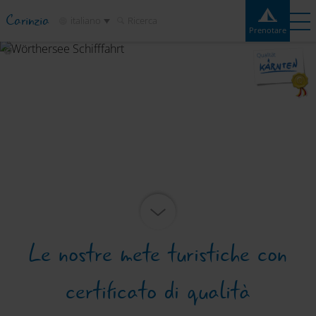
Carinzia
italiano
Ricerca
Prenotare
Prenotare
Esperienze
Contatto
Meteo
Cartina
Campeggi
Destinazioni
Attrazioni
Servizio
Le nostre mete turistiche con
certificato di qualità