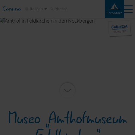
Carinzia
italiano
Ricerca
Prenotare
Prenotare
Esperienze
Contatto
Meteo
Cartina
Campeggi
Destinazioni
Attrazioni
Servizio
Museo „Amthofmuseum