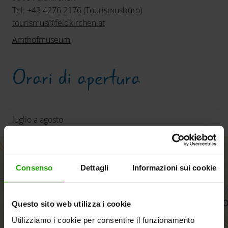
Tel: +43 4276 2176 (Tourismusbüro)
tourismus
@
feldkirchen
.
at
Amthofmuseum
Orari di apertura
luglio a agosto
+
−
Consenso
Dettagli
Informazioni sui cookie
Questo sito web utilizza i cookie
Utilizziamo i cookie per consentire il funzionamento