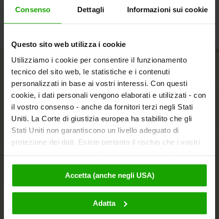
Consenso
Dettagli
Informazioni sui cookie
aprile a ottobre
Questo sito web utilizza i cookie
+
Utilizziamo i cookie per consentire il funzionamento
tecnico del sito web, le statistiche e i contenuti
−
personalizzati in base ai vostri interessi. Con questi
cookie, i dati personali vengono elaborati e utilizzati - con
il vostro consenso - anche da fornitori terzi negli Stati
Uniti. La Corte di giustizia europea ha stabilito che gli
Stati Uniti non garantiscono un livello adeguato di
protezione dei dati. Esiste pertanto il rischio che i vostri
dati possano essere oggetto di accesso da parte delle
autorità statunitensi a fini di controllo e monitoraggio a
Accetta (anche negli USA)
causa di ordinanze corrispondenti nei confronti di fornitori
terzi (ad es. Google, Meta) e che non sussistano misure
aktivieren
legali efficaci per fare opposizione. Facendo clic su
Adatta
"Accetta", l'utente accetta che i cookie possano essere