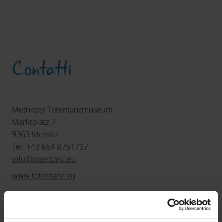
Contatti
Metnitzer Totentanzmuseum
Marktplatz 7
9363 Metnitz
Tel: +43 664 8751797
info
@
totentanz
.
eu
www.totentanz.eu
Orari di apertura