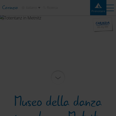
Carinzia
italiano
Ricerca
Prenotare
Prenotare
Esperienze
Contatto
Meteo
Cartina
Campeggi
Destinazioni
Attrazioni
Servizio
Museo della danza