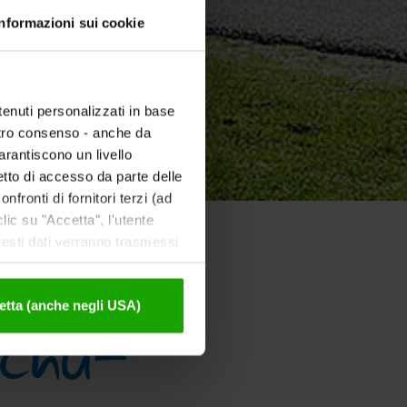
Informazioni sui cookie
tenuti personalizzati in base
ostro consenso - anche da
garantiscono un livello
etto di accesso da parte delle
nfronti di fornitori terzi (ad
ic su "Accetta", l'utente
uesti dati verranno trasmessi
tivazione sono disponibili
schu-
etta (anche negli USA)