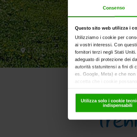
Consenso
Questo sito web utilizza i c
Utilizziamo i cookie per conse
ai vostri interessi. Con quest
E-Tschu-Tschu Bahn Rennweg-Katschbe
fornitori terzi negli Stati Uni
adeguato di protezione dei dat
autorità statunitensi a fini di
es. Google, Meta) e che non s
accetta che i cookie possano 
solo in forma pseudonima. Ult
nella
nostra informativa sul
Utilizza solo i cookie tec
Tren
indispensabili