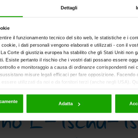
Dettagli
ookie
ntire il funzionamento tecnico del sito web, le statistiche e i con
i cookie, i dati personali vengono elaborati e utilizzati - con il v
rg Region
Scorri verso il basso
ti. La Corte di giustizia europea ha stabilito che gli Stati Uniti non 
i. Esiste pertanto il rischio che i vostri dati possano essere ogg
 controllo e monitoraggio a causa di ordinanze corrispondenti nei co
ussistano misure legali efficaci per fare opposizione. Facendo cl
essere utilizzati da noi e da fornitori terzi (anche negli USA). Q
eriori dettagli sui cookie e sulla loro eventuale successiva disat
la privacy
.
nicamente
ino E-Tschu-T
Adatta
Acc