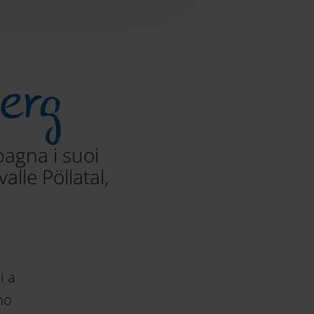
erg
agna i suoi
alle Pöllatal,
i a
no