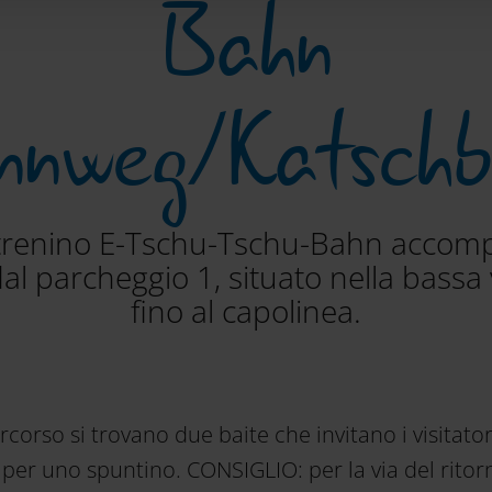
Bahn
nnweg/Katschb
l trenino E-Tschu-Tschu-Bahn accomp
l parcheggio 1, situato nella bassa v
fino al capolinea.
rcorso si trovano due baite che invitano i visitator
 per uno spuntino. CONSIGLIO: per la via del ritor