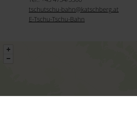
tschutschu-bahn
@
katschberg
.
at
E-Tschu-Tschu-Bahn
+
−