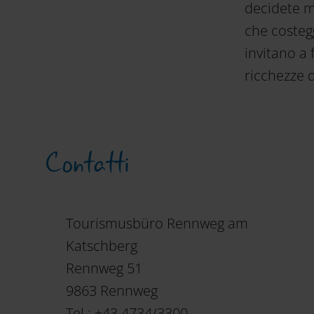
decidete m
che costegg
invitano a 
ricchezze 
Contatti
Tourismusbüro Rennweg am
Katschberg
Rennweg 51
9863 Rennweg
Tel.: +43 4734/3300