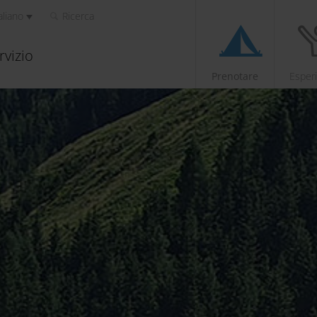
aliano
Ricerca
rvizio
Prenotare
Esper