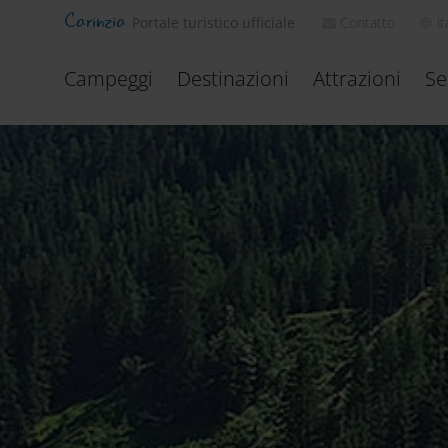
Carinzia
Contatto
it
Portale turistico ufficiale
Campeggi
Destinazioni
Attrazioni
Se