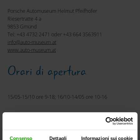
Porsche Automuseum Helmut Pfeifhofer
Riesertratte 4 a
9853 Gmünd
Tel: +43 4732 2471 oder +43 664 3563911
info
@
auto-museum
.
at
www.auto-museum.at
Orari di apertura
15/05-15/10 ore 9-18; 16/10-14/05 ore 10-16
Da non perdere
Consenso
Dettagli
Informazioni sui cookie