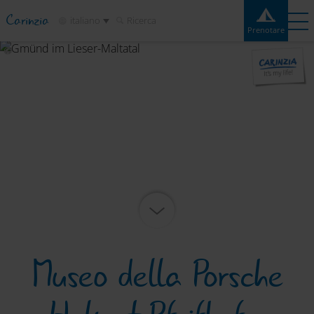
Carinzia
italiano
Ricerca
Prenotare
Prenotare
Esperienze
Contatto
Meteo
Cartina
Campeggi
Destinazioni
Attrazioni
Servizio
Museo della Porsche