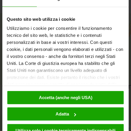
La prima e unica Porsche 911 della polizia austriaca.
Questo sito web utilizza i cookie
+
Utilizziamo i cookie per consentire il funzionamento
−
tecnico del sito web, le statistiche e i contenuti
personalizzati in base ai vostri interessi. Con questi
cookie, i dati personali vengono elaborati e utilizzati - con
il vostro consenso - anche da fornitori terzi negli Stati
Uniti. La Corte di giustizia europea ha stabilito che gli
Stati Uniti non garantiscono un livello adeguato di
protezione dei dati. Esiste pertanto il rischio che i vostri
dati possano essere oggetto di accesso da parte delle
autorità statunitensi a fini di controllo e monitoraggio a
Accetta (anche negli USA)
causa di ordinanze corrispondenti nei confronti di fornitori
aktivieren
terzi (ad es. Google, Meta) e che non sussistano misure
legali efficaci per fare opposizione. Facendo clic su
Adatta
"Accetta", l'utente accetta che i cookie possano essere
utilizzati da noi e da fornitori terzi (anche negli USA).
Leaflet
|
© OpenMapTiles
© OpenStreetMap contributors
Utilizza solo i cookie tecnicamente indispensabili