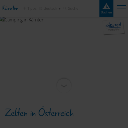
Kärnten
Tipps
deutsch
Suche
Buchen
Buchen
Erlebnisse
Kontakt
Wetter
Frage
Campingplätze
Reiseziele
Sehenswertes
Service
Zelten in Österreich