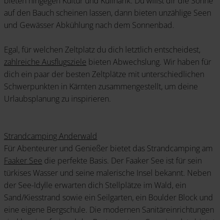
bieten hingegen Kultur und Kulinarik. Du willst dir die Sonne
auf den Bauch scheinen lassen, dann bieten unzählige Seen
und Gewässer Abkühlung nach dem Sonnenbad.
Egal, für welchen Zeltplatz du dich letztlich entscheidest,
zahlreiche Ausflugsziele
bieten Abwechslung. Wir haben für
dich ein paar der besten Zeltplätze mit unterschiedlichen
Schwerpunkten in Kärnten zusammengestellt, um deine
Urlaubsplanung zu inspirieren.
Strandcamping Anderwald
Für Abenteurer und Genießer bietet das Strandcamping am
Faaker See
die perfekte Basis. Der Faaker See ist für sein
türkises Wasser und seine malerische Insel bekannt. Neben
der See-Idylle erwarten dich Stellplätze im Wald, ein
Sand/Kiesstrand sowie ein Seilgarten, ein Boulder Block und
eine eigene Bergschule. Die modernen Sanitäreinrichtungen