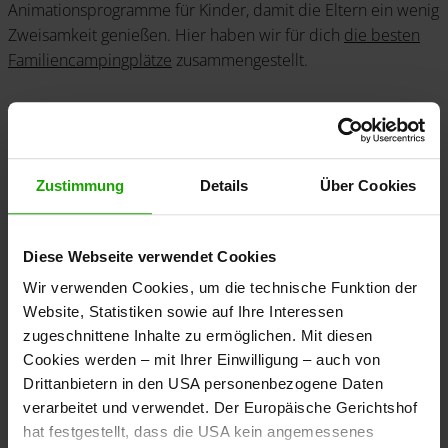
Animationsprogramme für Kinder, damit die Eltern ein wenig
Zweisamkeit genießen. Hier haben wir für dich
die
besten
Familiencampingplätze
zusammengestellt.
Wenn du das erste Mal einen Campingurlaub mit Familie
und Kindern planst, solltest du zusätzlich ein paar Dinge
beachten. Im Folgenden findest du einige Tipps und Tricks
rund um das Zelten mit den kleinsten Familienmitgliedern.
Zustimmung
Details
Über Cookies
Diese Webseite verwendet Cookies
Tipps für das Zelten mit
Wir verwenden Cookies, um die technische Funktion der
Website, Statistiken sowie auf Ihre Interessen
Kindern
zugeschnittene Inhalte zu ermöglichen. Mit diesen
Cookies werden – mit Ihrer Einwilligung – auch von
Drittanbietern in den USA personenbezogene Daten
verarbeitet und verwendet. Der Europäische Gerichtshof
Als Erstes steht die Wahl des richtigen Zelts an. Je nach Alter
hat festgestellt, dass die USA kein angemessenes