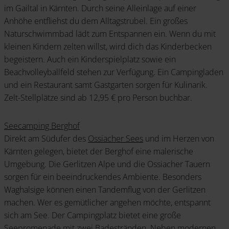
im Gailtal in Kärnten. Durch seine Alleinlage auf einer
Anhöhe entfliehst du dem Alltagstrubel. Ein großes
Naturschwimmbad lädt zum Entspannen ein. Wenn du mit
kleinen Kindern zelten willst, wird dich das Kinderbecken
begeistern. Auch ein Kinderspielplatz sowie ein
Beachvolleyballfeld stehen zur Verfügung. Ein Campingladen
und ein Restaurant samt Gastgarten sorgen für Kulinarik.
Zelt-Stellplätze sind ab 12,95 € pro Person buchbar.
Seecamping Berghof
Direkt am Südufer des
Ossiacher Sees
und im Herzen von
Kärnten gelegen, bietet der Berghof eine malerische
Umgebung. Die Gerlitzen Alpe und die Ossiacher Tauern
sorgen für ein beeindruckendes Ambiente. Besonders
Waghalsige können einen Tandemflug von der Gerlitzen
machen. Wer es gemütlicher angehen möchte, entspannt
sich am See. Der Campingplatz bietet eine große
Seepromenade mit zwei Badestränden. Neben modernen