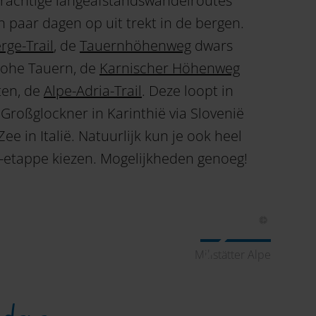
 prachtige langeafstandswandelroutes
n paar dagen op uit trekt in de bergen.
ge-Trail
, de
Tauernhöhenweg
dwars
Hohe Tauern, de
Karnischer Höhenweg
ten, de
Alpe-Adria-Trail
. Deze loopt in
Großglockner in Karinthië via Slovenië
ee in Italië. Natuurlijk kun je ook heel
etappe kiezen. Mogelijkheden genoeg!
Millstätter Alpe