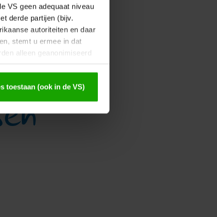
 de VS geen adequaat niveau
 derde partijen (bijv.
ikaanse autoriteiten en daar
en, stemt u ermee in dat
rden alleen geanonimiseerd
s privacybeleid
.
sen
s toestaan (ook in de VS)