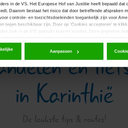
naar beneden scrollen
ders in de VS. Het Europese Hof van Justitie heeft bepaald dat
t. Daarom bestaat het risico dat door betreffende afspraken met
or controle- en toezichtsdoeleinden toegankelijk zijn voor Amer
en tegen beschikbaar zijn. Door op 'Cookies accepteren' te klikk
rden (ook in de VS) gebruikt kunnen worden. Deze gegevens wo
 over cookies en een eventuele latere deactivering vindt u in
on
kelijke
ndelen en fiet
Aanpassen
Cookie
in Karinthië
De leukste tips & routes!