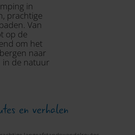
amping in
n, prachtige
spaden. Van
ot op de
lend om het
 bergen naar
 in de natuur
utes en verhalen