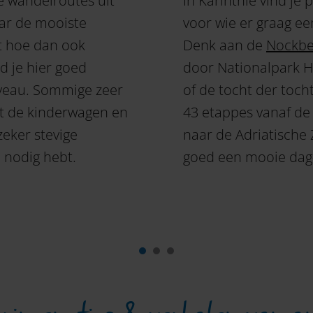
e wandelroutes uit
In Karinthië vind je
aar de mooiste
voor wie er graag ee
t hoe dan ook
Denk aan de
Nockber
d je hier goed
door Nationalpark 
veau. Sommige zeer
of de tocht der toch
met de kinderwagen en
43 etappes vanaf de 
zeker stevige
naar de Adriatische Z
e nodig hebt.
goed een mooie dag-