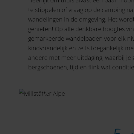
Heerlijk om thuis alvast een paar mooi
te stippelen of vraag op de camping n
wandelingen in de omgeving. Het word
genieten! Op alle denkbare hoogtes vin
gemarkeerde wandelpaden voor elk ni
kindvriendelijk en zelfs toegankelijk 
andere met meer uitdaging, waarbij je 
bergschoenen, tijd en flink wat conditi
rthersee