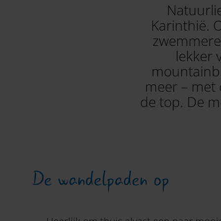
Natuurli
Karinthië. 
zwemmeren 
lekker 
mountainbi
meer – met 
de top. De m
De wandelpaden op