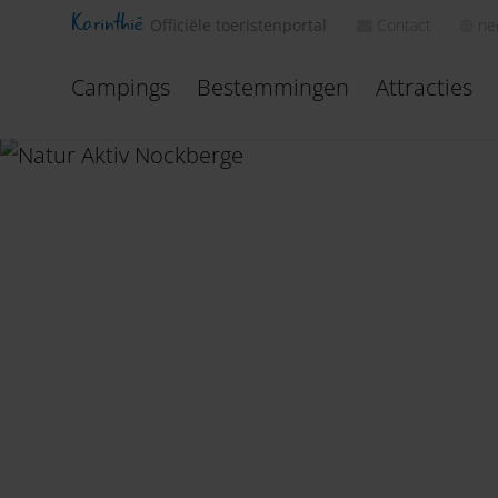
Karinthië
Contact
ne
Officiële toeristenportal
Campings
Bestemmingen
Attracties