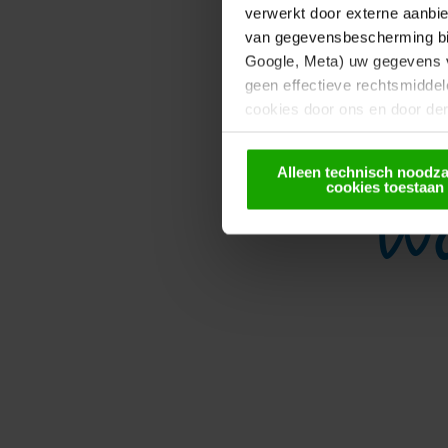
Drauradweg
verwerkt door externe aanbie
van gegevensbescherming bied
Google, Meta) uw gegevens vo
geen effectieve rechtsmiddel
cookies door ons en door de
doorgegeven. Meer informatie
Alleen technisch noodza
Wa
cookies toestaan