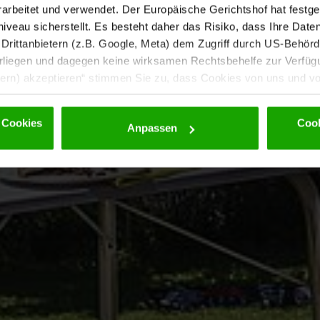
rbeitet und verwendet. Der Europäische Gerichtshof hat festges
eau sicherstellt. Es besteht daher das Risiko, dass Ihre Date
rittanbietern (z.B. Google, Meta) dem Zugriff durch US-Behörde
iegen und dagegen keine wirksamen Rechtsbehelfe zur Verfügun
tern) akzeptieren“ stimmen Sie zu, dass Cookies von uns und von
dürfen. Eine Weitergabe dieser Daten erfolgt ausschließlich ps
nd einer möglichen späteren Deaktivierung finden Sie in unserer
 Cookies
Cook
Anpassen