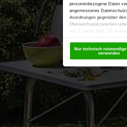
personenbezogene Daten vera
angemessenes Datenschutzniv
Anordnungen gegenüber den D
Überwachungszwecken unterl
auf „Cookies (inkl. US-Anbie
Anbietern) verwendet werden 
Details betreffend Cookies u
Nur technisch notwendige
verwenden