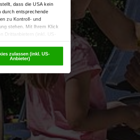
tellt, dass die USA kein
n durch entsprechende
n zu Kontroll- und
g stehen. Mit Ihrem Klick
 Drittanbietern (inkl. US-
eudonymisiert. Weitere
Datenschutzerklärung
.
ies zulassen (inkl. US-
Anbieter)