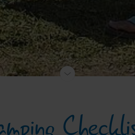
nach unten scrollen
mping Checkli