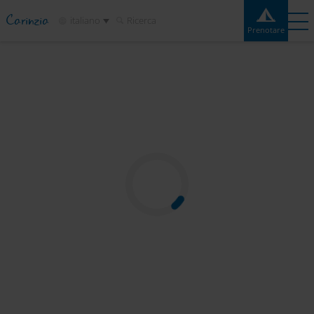
Carinzia
italiano
Ricerca
Prenotare
Prenotare
Esperienze
Contatto
Meteo
Cartina
Campeggi
Destinazioni
Attrazioni
Servizio