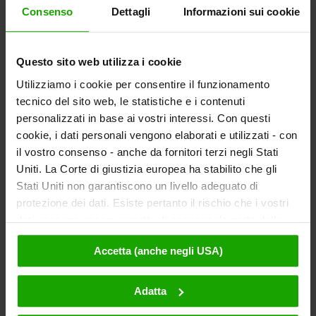
Consenso
Dettagli
Informazioni sui cookie
Questo sito web utilizza i cookie
Notiziario
Utilizziamo i cookie per consentire il funzionamento
Ordina il nostro eMagazine gratuitamente,
tecnico del sito web, le statistiche e i contenuti
la Carinzia notiziario!
personalizzati in base ai vostri interessi. Con questi
cookie, i dati personali vengono elaborati e utilizzati - con
Per la registrazione
il vostro consenso - anche da fornitori terzi negli Stati
Uniti. La Corte di giustizia europea ha stabilito che gli
Stati Uniti non garantiscono un livello adeguato di
protezione dei dati. Esiste pertanto il rischio che i vostri
Scopri gli itinerari
dati possano essere oggetto di accesso da parte delle
Il portale dei tour in Carinzia fornisce itinerari con informazioni
autorità statunitensi a fini di controllo e monitoraggio a
dettagliate e suggerimenti per escursionismo, cicloturismo, corsa,
Accetta (anche negli USA)
causa di ordinanze corrispondenti nei confronti di fornitori
arrampicata, sci alpinismo, freeride o turismo motociclistico.
terzi (ad es. Google, Meta) e che non sussistano misure
legali efficaci per fare opposizione. Facendo clic su
Adatta
Arrivo
"Accetta", l'utente accetta che i cookie possano essere