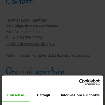
Contatti
Kärntner Botanikzentrum
9020 Klagenfurt am Wörthersee
Prof.-Dr.-Kahler-Platz 1
Tel. +43 50 536-30532
kbz
@
landesmuseum.ktn.gv
.
at
Mehr Infos zum Kärntner Botanikzentrum (tedesco)
Orari di apertura
Tutto l‘anno
Consenso
Dettagli
Informazioni sui cookie
+