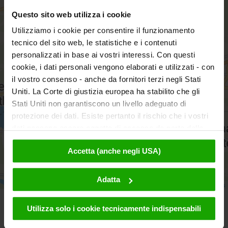
−
Questo sito web utilizza i cookie
Utilizziamo i cookie per consentire il funzionamento
tecnico del sito web, le statistiche e i contenuti
personalizzati in base ai vostri interessi. Con questi
cookie, i dati personali vengono elaborati e utilizzati - con
il vostro consenso - anche da fornitori terzi negli Stati
Uniti. La Corte di giustizia europea ha stabilito che gli
Stati Uniti non garantiscono un livello adeguato di
protezione dei dati. Esiste pertanto il rischio che i vostri
dati possano essere oggetto di accesso da parte delle
autorità statunitensi a fini di controllo e monitoraggio a
aktivieren
Accetta (anche negli USA)
causa di ordinanze corrispondenti nei confronti di fornitori
terzi (ad es. Google, Meta) e che non sussistano misure
legali efficaci per fare opposizione. Facendo clic su
Adatta
Leaflet
|
© OpenMapTiles
© OpenStreetMap contributors
"Accetta", l'utente accetta che i cookie possano essere
utilizzati da noi e da fornitori terzi (anche negli USA).
Utilizza solo i cookie tecnicamente indispensabili
Notiziario
Questi dati verranno trasmessi solo in forma
pseudonima. Ulteriori dettagli sui cookie e sulla loro