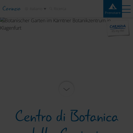
Carinzia
italiano
Ricerca
Prenotare
Prenotare
Esperienze
Contatto
Meteo
Cartina
Campeggi
Destinazioni
Attrazioni
Servizio
Centro di Botanica