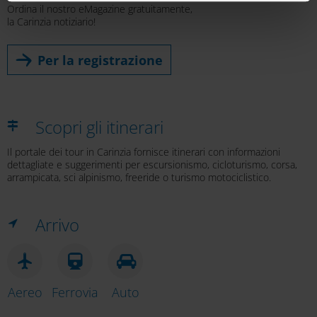
Ordina il nostro eMagazine gratuitamente,
eventuale successiva disattivazione sono disponibili
la Carinzia notiziario!
nella
nostra informativa sulla privacy
.
Per la registrazione
Scopri gli itinerari
Il portale dei tour in Carinzia fornisce itinerari con informazioni
dettagliate e suggerimenti per escursionismo, cicloturismo, corsa,
arrampicata, sci alpinismo, freeride o turismo motociclistico.
Arrivo
Aereo
Ferrovia
Auto