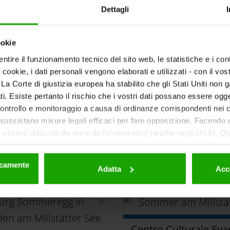
Dettagli
ookie
ntire il funzionamento tecnico del sito web, le statistiche e i con
i cookie, i dati personali vengono elaborati e utilizzati - con il v
Scorri verso il basso
ti. La Corte di giustizia europea ha stabilito che gli Stati Uniti non 
i. Esiste pertanto il rischio che i vostri dati possano essere ogg
 controllo e monitoraggio a causa di ordinanze corrispondenti nei co
ussistano misure legali efficaci per fare opposizione. Facendo cl
essere utilizzati da noi e da fornitori terzi (anche negli USA). Q
eriori dettagli sui cookie e sulla loro eventuale successiva disat
Musei
la privacy
.
nicamente
Adatta
Acc
Centro Culturale Eva