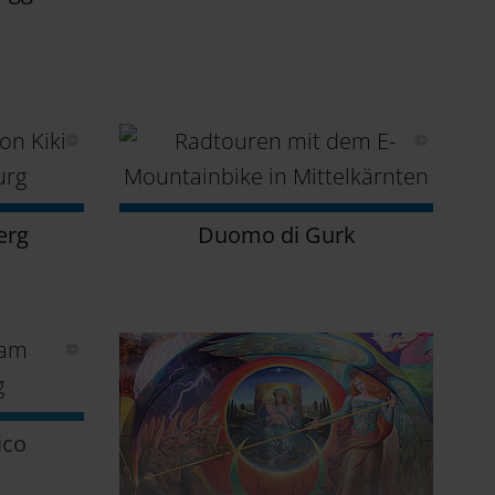
erg
Duomo di Gurk
ico