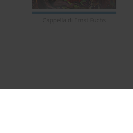
Cappella di Ernst Fuchs
ttino
Museo regionale valle della
Gail
alloggio
cerca
adesso!