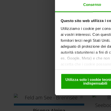
Consenso
Questo sito web utilizza i c
Utilizziamo i cookie per conse
ai vostri interessi. Con quest
fornitori terzi negli Stati Uni
adeguato di protezione dei dat
autorità statunitensi a fini di
es. Google, Meta) e che non s
accetta che i cookie possano 
solo in forma pseudonima. Ult
nella
nostra informativa sul
Utilizza solo i cookie tec
indispensabili
Riserva Alpina