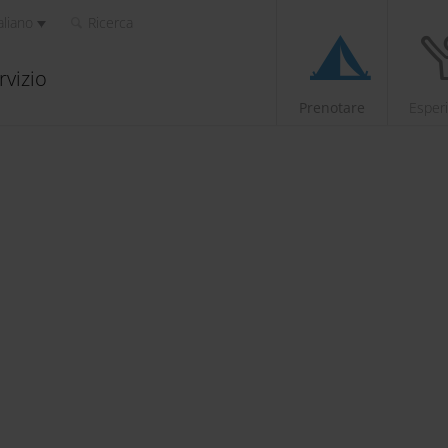
aliano
Ricerca
rvizio
Prenotare
Esper