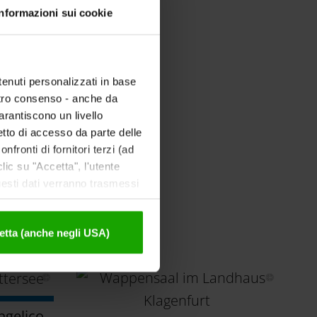
Informazioni sui cookie
tenuti personalizzati in base
ostro consenso - anche da
garantiscono un livello
etto di accesso da parte delle
nfronti di fornitori terzi (ad
ic su "Accetta", l'utente
uesti dati verranno trasmessi
tivazione sono disponibili
etta (anche negli USA)
ngelico