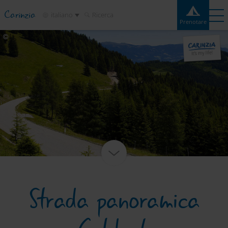
Carinzia
italiano
Ricerca
Prenotare
Prenotare
Esperienze
Contatto
Meteo
Cartina
Campeggi
Destinazioni
Attrazioni
Servizio
Strada panoramica