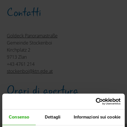
Contatti
Goldeck Panoramastraße
Gemeinde Stockenboi
Kirchplatz 2
9713 Zlan
+43 4761 214
stockenboi
@
ktn.gde
.
at
Orari di apertura
maggio a ottobre
Consenso
Dettagli
Informazioni sui cookie