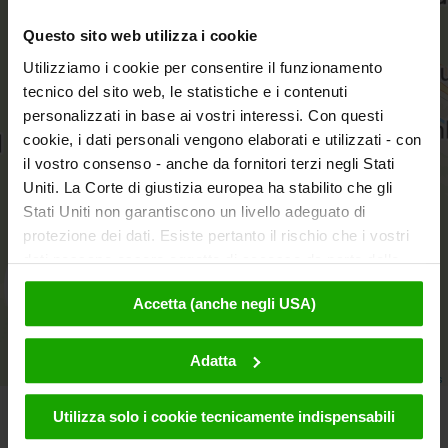
+
Questo sito web utilizza i cookie
−
Utilizziamo i cookie per consentire il funzionamento
tecnico del sito web, le statistiche e i contenuti
personalizzati in base ai vostri interessi. Con questi
cookie, i dati personali vengono elaborati e utilizzati - con
il vostro consenso - anche da fornitori terzi negli Stati
Uniti. La Corte di giustizia europea ha stabilito che gli
Stati Uniti non garantiscono un livello adeguato di
protezione dei dati. Esiste pertanto il rischio che i vostri
dati possano essere oggetto di accesso da parte delle
autorità statunitensi a fini di controllo e monitoraggio a
aktivieren
Accetta (anche negli USA)
causa di ordinanze corrispondenti nei confronti di fornitori
terzi (ad es. Google, Meta) e che non sussistano misure
legali efficaci per fare opposizione. Facendo clic su
Adatta
Leaflet
|
© OpenMapTiles
© OpenStreetMap contributors
"Accetta", l'utente accetta che i cookie possano essere
utilizzati da noi e da fornitori terzi (anche negli USA).
Utilizza solo i cookie tecnicamente indispensabili
Questi dati verranno trasmessi solo in forma
Notiziario