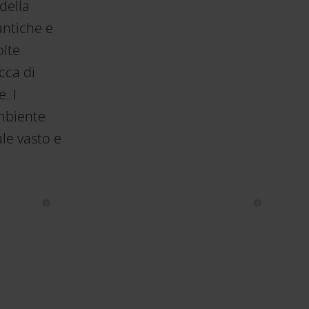
della
antiche e
olte
cca di
. I
ambiente
le vasto e