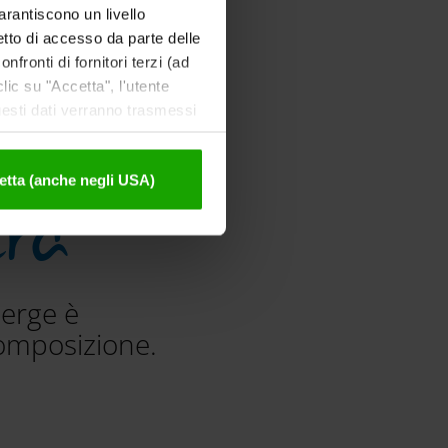
garantiscono un livello
etto di accesso da parte delle
nfronti di fornitori terzi (ad
ic su "Accetta", l'utente
uesti dati verranno trasmessi
tivazione sono disponibili
era
etta (anche negli USA)
berge è
omposizione.