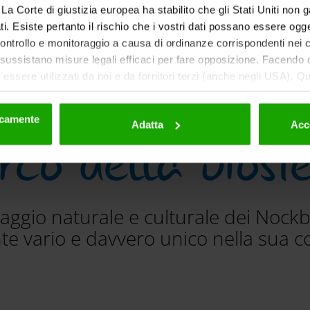
Scorri verso il basso
ti. La Corte di giustizia europea ha stabilito che gli Stati Uniti non 
i. Esiste pertanto il rischio che i vostri dati possano essere ogg
 controllo e monitoraggio a causa di ordinanze corrispondenti nei co
ussistano misure legali efficaci per fare opposizione. Facendo cl
essere utilizzati da noi e da fornitori terzi (anche negli USA). Q
eriori dettagli sui cookie e sulla loro eventuale successiva disat
la privacy
.
nicamente
rco della biosf
Adatta
Acc
saggio naturale e culturale dei Nock
e vario e davvero unico nella sua c