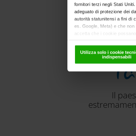
fornitori terzi negli Stati Uni
adeguato di protezione dei dat
autorità statunitensi a fini di
es. Google, Meta) e che non s
accetta che i cookie possano 
solo in forma pseudonima. Ult
nella
nostra informativa sul
Utilizza solo i cookie tec
Pa
indispensabili
Il pae
estremament