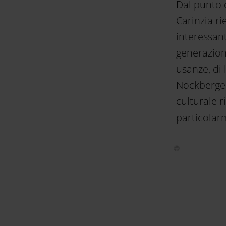
Dal punto 
Carinzia r
interessant
generazioni
usanze, di 
Nockberge 
culturale 
particolar