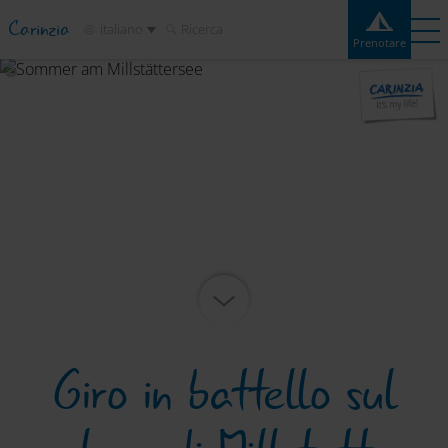
Carinzia
italiano
Ricerca
Prenotare
Prenotare
Esperienze
Contatto
Meteo
Cartina
Campeggi
Destinazioni
Attrazioni
Servizio
Giro in battello sul