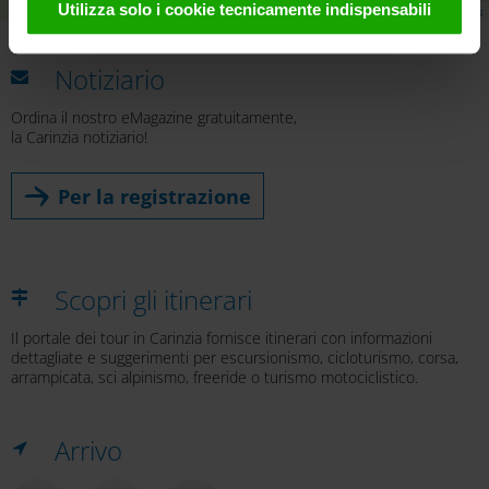
Utilizza solo i cookie tecnicamente indispensabili
Leaflet
|
© OpenMapTiles
© OpenStreetMap contributors
Questi dati verranno trasmessi solo in forma
pseudonima. Ulteriori dettagli sui cookie e sulla loro
Notiziario
eventuale successiva disattivazione sono disponibili
nella
nostra informativa sulla privacy
.
Ordina il nostro eMagazine gratuitamente,
la Carinzia notiziario!
Per la registrazione
Scopri gli itinerari
Il portale dei tour in Carinzia fornisce itinerari con informazioni
dettagliate e suggerimenti per escursionismo, cicloturismo, corsa,
arrampicata, sci alpinismo, freeride o turismo motociclistico.
Arrivo