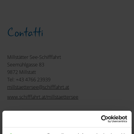
Contatti
Millstätter See-Schifffahrt
Seemühlgasse 83
9872 Millstatt
Tel: +43 4766 23939
millstaettersee
@
schifffahrt
.
at
www.schifffahrt.at/millstaettersee
Orari di apertura