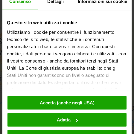
Consenso
Dettagli
Informazioni sui cookie
aprile a ottobre
Questo sito web utilizza i cookie
+
Utilizziamo i cookie per consentire il funzionamento
−
tecnico del sito web, le statistiche e i contenuti
personalizzati in base ai vostri interessi. Con questi
cookie, i dati personali vengono elaborati e utilizzati - con
il vostro consenso - anche da fornitori terzi negli Stati
Uniti. La Corte di giustizia europea ha stabilito che gli
Stati Uniti non garantiscono un livello adeguato di
protezione dei dati. Esiste pertanto il rischio che i vostri
dati possano essere oggetto di accesso da parte delle
autorità statunitensi a fini di controllo e monitoraggio a
Accetta (anche negli USA)
causa di ordinanze corrispondenti nei confronti di fornitori
terzi (ad es. Google, Meta) e che non sussistano misure
aktivieren
legali efficaci per fare opposizione. Facendo clic su
Adatta
"Accetta", l'utente accetta che i cookie possano essere
utilizzati da noi e da fornitori terzi (anche negli USA).