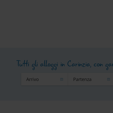
Hochseilpark Innerkrems
Centro
Tutti gli alloggi in Carinzia, con g
Museo della danza macabra a
Giro i
Metnitz