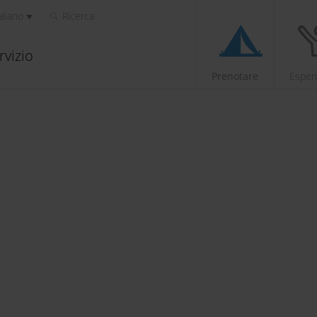
aliano
Ricerca
rvizio
Prenotare
Esper