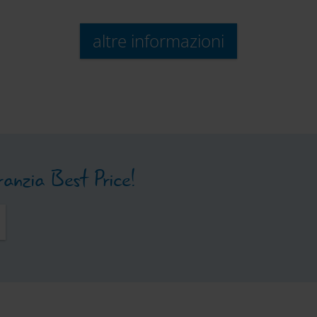
altre informazioni
 del Parco Nazionale
Strada panoramica 
BIOS
aranzia Best Price!
n battello sul Lago di
Wörth
Museo Heinrich Ha