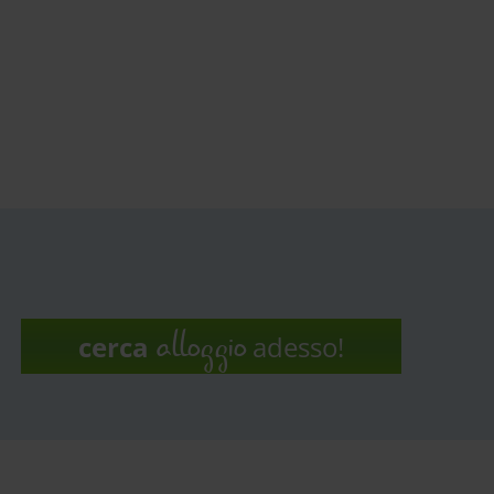
Giro in battello sul lago di
Millstatt
Goldeck
Mondo dei Celti a Frög
alloggio
cerca
adesso!
rrer