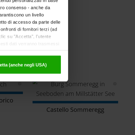
tenuti personalizzati in base
ostro consenso - anche da
garantiscono un livello
etto di accesso da parte delle
nfronti di fornitori terzi (ad
ic su "Accetta", l'utente
uesti dati verranno trasmessi
tivazione sono disponibili
o di qualità
etta (anche negli USA)
orico
Castello Sommeregg