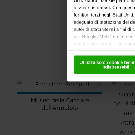
Utilizziamo i cookie per conse
ai vostri interessi. Con quest
fornitori terzi negli Stati Uni
adeguato di protezione dei dat
autorità statunitensi a fini di
es. Google, Meta) e che non s
accetta che i cookie possano 
solo in forma pseudonima. Ult
Le nostre m
nella
nostra informativa sul
Utilizza solo i cookie tec
indispensabili
Museo della Caccia e
dell‘Armaiolo