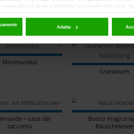
essere utilizzati da noi e da fornitori terzi (anche negli USA). Q
eriori dettagli sui cookie e sulla loro eventuale successiva disat
Esplorare e scoprire
la privacy
.
nicamente
Adatta
Acc
Minimundus
Granatium
amundo – casa del
Bosco magico l
racconto
Rauschelesee