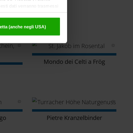
uesti dati verranno trasmessi
tivazione sono disponibili
etta (anche negli USA)
Mondo dei Celti a Frög
ago
Pietre Kranzelbinder