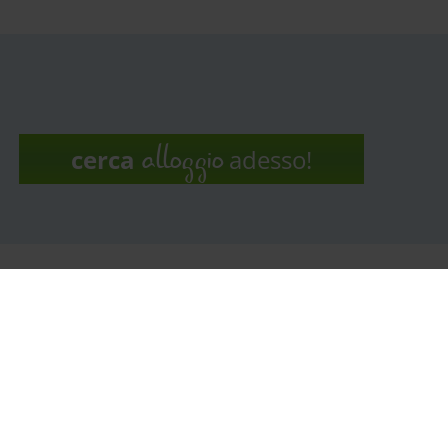
alloggio
cerca
adesso!
Info-line
+43 463 3000
Mail
info@kaernten.at
o