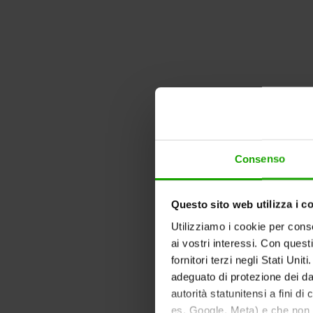
Consenso
Questo sito web utilizza i c
Utilizziamo i cookie per conse
ai vostri interessi. Con quest
fornitori terzi negli Stati Uni
adeguato di protezione dei dat
autorità statunitensi a fini di
es. Google, Meta) e che non s