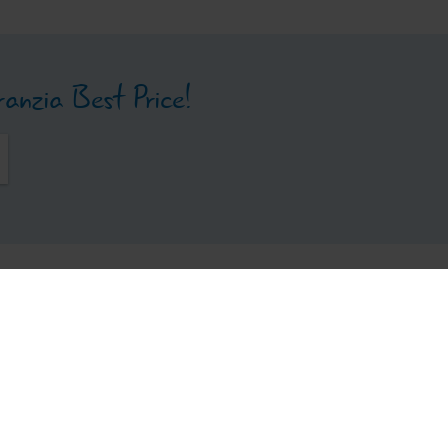
aranzia Best Price!
pri gli itinerari
Arrivo
e dei tour in Carinzia
 itinerari con informazioni
ate e suggerimenti per
Aereo
Ferrovia
Aut
nismo, cicloturismo,