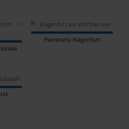
Planetario Klagenfurt
zionale
ünd