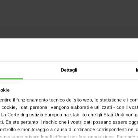
Dettagli
ookie
ntire il funzionamento tecnico del sito web, le statistiche e i con
i cookie, i dati personali vengono elaborati e utilizzati - con il v
Scorri verso il basso
ti. La Corte di giustizia europea ha stabilito che gli Stati Uniti non 
i. Esiste pertanto il rischio che i vostri dati possano essere ogg
 controllo e monitoraggio a causa di ordinanze corrispondenti nei co
ussistano misure legali efficaci per fare opposizione. Facendo cl