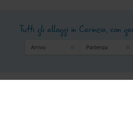
Tutti gli alloggi in Carinzia, con g
Notiziario
Sco
Ordina il nostro eMagazine
Il portal
gratuitamente,
fornisce
la Carinzia notiziario!
dettagli
escursio