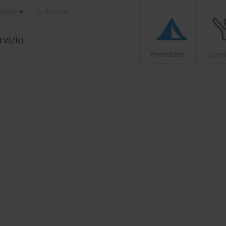
aliano
Ricerca
rvizio
Prenotare
Esper