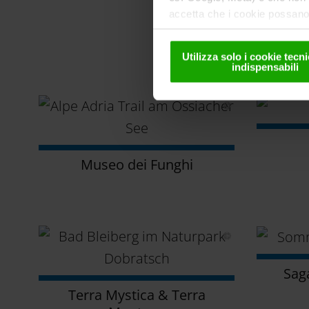
accetta che i cookie possano 
solo in forma pseudonima. Ult
nella
nostra informativa sul
Utilizza solo i cookie tec
indispensabili
Museo dei Funghi
Sag
Terra Mystica & Terra