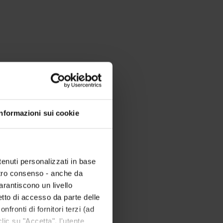
Informazioni sui cookie
tenuti personalizzati in base
ostro consenso - anche da
garantiscono un livello
etto di accesso da parte delle
nfronti di fornitori terzi (ad
ic su "Accetta", l'utente