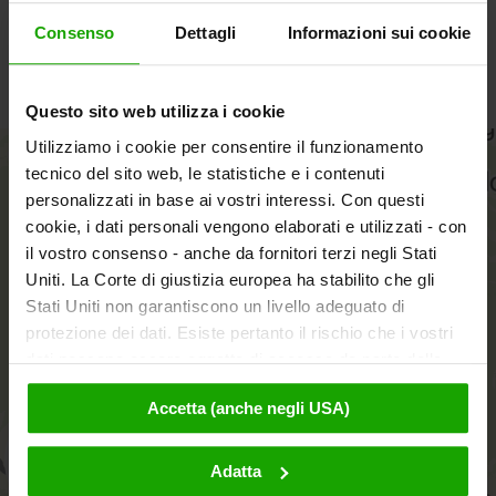
Fax: +43 427 2311
Consenso
Dettagli
Informazioni sui cookie
info
@
woerthersee
.
com
Meerauge Bodental
Questo sito web utilizza i cookie
Utilizziamo i cookie per consentire il funzionamento
+
tecnico del sito web, le statistiche e i contenuti
−
personalizzati in base ai vostri interessi. Con questi
cookie, i dati personali vengono elaborati e utilizzati - con
il vostro consenso - anche da fornitori terzi negli Stati
Uniti. La Corte di giustizia europea ha stabilito che gli
Stati Uniti non garantiscono un livello adeguato di
protezione dei dati. Esiste pertanto il rischio che i vostri
dati possano essere oggetto di accesso da parte delle
autorità statunitensi a fini di controllo e monitoraggio a
Accetta (anche negli USA)
causa di ordinanze corrispondenti nei confronti di fornitori
terzi (ad es. Google, Meta) e che non sussistano misure
legali efficaci per fare opposizione. Facendo clic su
Adatta
aktivieren
"Accetta", l'utente accetta che i cookie possano essere