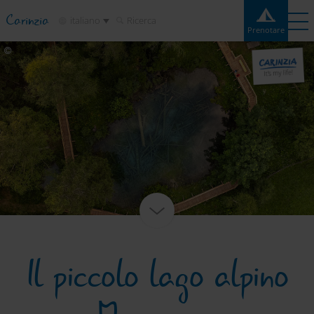
Carinzia
italiano
Ricerca
Prenotare
Prenotare
Esperienze
Contatto
Meteo
Cartina
Campeggi
Destinazioni
Attrazioni
Servizio
Il piccolo lago alpino