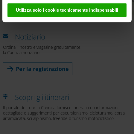
utilizzati da noi e da fornitori terzi (anche negli USA).
Utilizza solo i cookie tecnicamente indispensabili
Questi dati verranno trasmessi solo in forma
Leaflet
|
© OpenMapTiles
© OpenStreetMap contributors
pseudonima. Ulteriori dettagli sui cookie e sulla loro
eventuale successiva disattivazione sono disponibili
Notiziario
nella
nostra informativa sulla privacy
.
Ordina il nostro eMagazine gratuitamente,
la Carinzia notiziario!
Per la registrazione
Scopri gli itinerari
Il portale dei tour in Carinzia fornisce itinerari con informazioni
dettagliate e suggerimenti per escursionismo, cicloturismo, corsa,
arrampicata, sci alpinismo, freeride o turismo motociclistico.