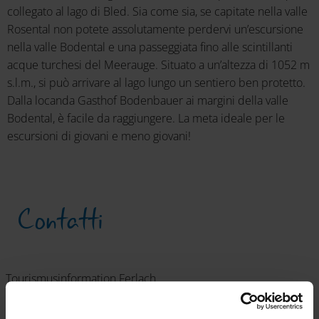
collegato al lago di Bled. Sia come sia, se capitate nella valle
Rosental non potete assolutamente perdervi un’escursione
nella valle Bodental e una passeggiata fino alle scintillanti
acque turchesi del Meerauge. Situato a un’altezza di 1052 m
s.l.m., si può arrivare al lago lungo un sentiero ben protetto.
Dalla locanda Gasthof Bodenbauer ai margini della valle
Bodental, è facile da raggiungere. La meta ideale per le
escursioni di giovani e meno giovani!
Contatti
Tourismusinformation Ferlach
9170 Ferlach
Tel.: +43 4227 260041