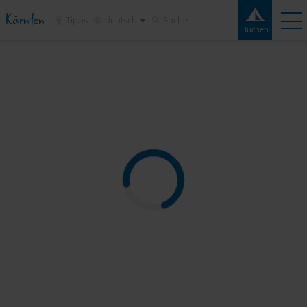
Kärnten
Tipps
deutsch
Suche
Buchen
Buchen
Erlebnisse
Kontakt
Wetter
Frage
Campingplätze
Reiseziele
Sehenswertes
Service