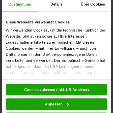
Zustimmung
Details
Über Cookies
Diese Webseite verwendet Cookies
Newsletter
Wir verwenden Cookies, um die technische Funktion der
Bestelle kostenlos unser
Website, Statistiken sowie auf Ihre Interessen
eMagazin, den Kärntner Newsletter!
zugeschnittene Inhalte zu ermöglichen. Mit diesen
Cookies werden – mit Ihrer Einwilligung – auch von
Zur Anmeldung
Drittanbietern in den USA personenbezogene Daten
verarbeitet und verwendet. Der Europäische Gerichtshof
hat festgestellt, dass die USA kein angemessenes
Datenschutzniveau sicherstellt. Es besteht daher das
Touren entdecken
Risiko, dass Ihre Daten durch entsprechende
Das Tourenportal Kärnten liefert Routen mit Detail-Informationen
Anordnungen gegenüber den Drittanbietern (z.B. Google,
und Tipps rund ums Wandern, Radfahren, Laufen, Klettern, Ski-
Cookies zulassen (inkl. US-Anbieter)
Meta) dem Zugriff durch US-Behörden zu Kontroll- und
Tourengehen, Freeriden oder Motorradfahren.
Überwachungszwecken unterliegen und dagegen keine
wirksamen Rechtsbehelfe zur Verfügung stehen. Mit
Anpassen
Anreise
Ihrem Klick auf „Cookies (inkl. US-Anbietern)