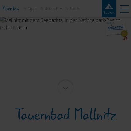
Kärnten
Tipps
deutsch
Suche
Buchen
Buchen
Erlebnisse
Kontakt
Wetter
Frage
Campingplätze
Reiseziele
Sehenswertes
Service
Tauernbad Mallnitz