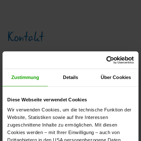
Kontakt
Tauernbad Mallnitz
9822 Mallnitz Nr. 155
Zustimmung
Details
Über Cookies
Tel: +43 4784 25520
info@tauernbad-mallnitz.at
www.tauernbad-mallnitz.at
Diese Webseite verwendet Cookies
Wir verwenden Cookies, um die technische Funktion der
Öffnungszeiten
Website, Statistiken sowie auf Ihre Interessen
zugeschnittene Inhalte zu ermöglichen. Mit diesen
Cookies werden – mit Ihrer Einwilligung – auch von
Drittanbietern in den USA personenbezogene Daten