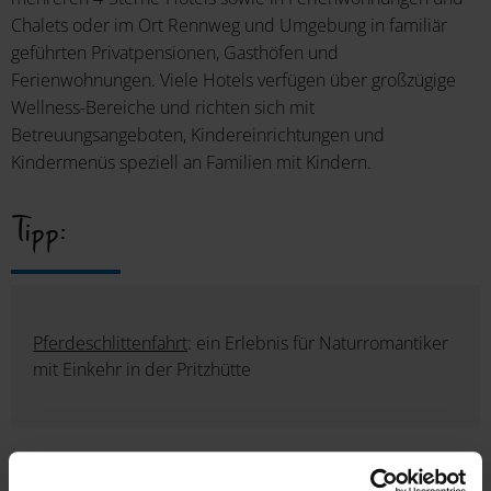
Chalets oder im Ort Rennweg und Umgebung in familiär
geführten Privatpensionen, Gasthöfen und
Ferienwohnungen. Viele Hotels verfügen über großzügige
Wellness-Bereiche und richten sich mit
Betreuungsangeboten, Kindereinrichtungen und
Kindermenüs speziell an Familien mit Kindern.
Tipp:
Pferdeschlittenfahrt
: ein Erlebnis für Naturromantiker
mit Einkehr in der Pritzhütte