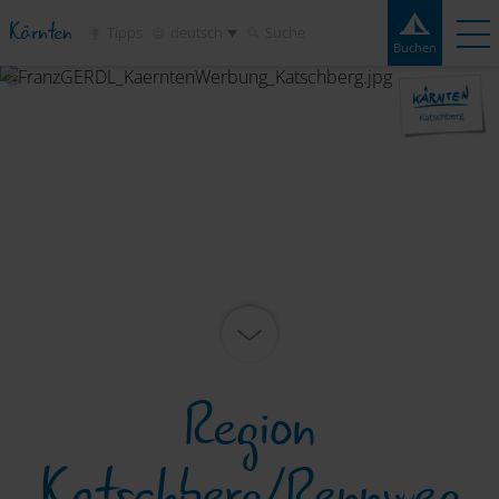
Kärnten
Tipps
deutsch
Suche
Buchen
Buchen
Erlebnisse
Kontakt
Wetter
Frage
Campingplätze
Reiseziele
Sehenswertes
Service
Region
Katschberg/Rennweg