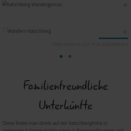
ng
Dafür lohnt es sich, früh aufzustehen!
Familienfreundliche
Unterkünfte
Diese findet man direkt auf der Katschberghöhe in
mehreren 4-Sterne-Hotels sowie in Ferienwohnungen und