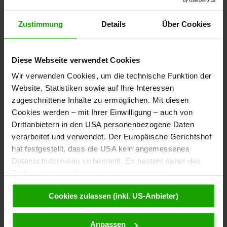
Hauptort in der Region
Zustimmung
Details
Über Cookies
Rennweg am Katschberg
Diese Webseite verwendet Cookies
Wir verwenden Cookies, um die technische Funktion der
Website, Statistiken sowie auf Ihre Interessen
Events
zugeschnittene Inhalte zu ermöglichen. Mit diesen
Cookies werden – mit Ihrer Einwilligung – auch von
Drittanbietern in den USA personenbezogene Daten
verarbeitet und verwendet. Der Europäische Gerichtshof
08
Der Gefoppte -
hat festgestellt, dass die USA kein angemessenes
Komödienspiele Porcia
AUG.
Datenschutzniveau sicherstellt. Es besteht daher das
Schloss Porcia
Risiko, dass Ihre Daten durch entsprechende
Anordnungen gegenüber den Drittanbietern (z.B. Google,
Cookies zulassen (inkl. US-Anbieter)
08
Meta) dem Zugriff durch US-Behörden zu Kontroll- und
Halbpension mit Leihe -
Komödienspiele Porcia
Überwachungszwecken unterliegen und dagegen keine
AUG.
wirksamen Rechtsbehelfe zur Verfügung stehen. Mit
Schloss Porcia
Anpassen