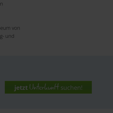
en
useum von
rg- und
Unterkunft
jetzt
suchen!