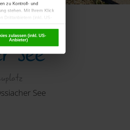
n zu Kontroll- und
g stehen. Mit Ihrem Klick
 Drittanbietern (inkl. US-
eudonymisiert. Weitere
Datenschutzerklärung
.
ies zulassen (inkl. US-
r See
Anbieter)
auplatz
ssiacher See