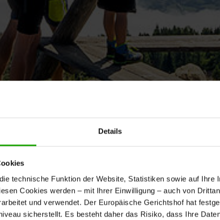
Details
Cookies
e technische Funktion der Website, Statistiken sowie auf Ihre 
diesen Cookies werden – mit Ihrer Einwilligung – auch von Dritta
nach unten scrollen
rbeitet und verwendet. Der Europäische Gerichtshof hat festges
eau sicherstellt. Es besteht daher das Risiko, dass Ihre Date