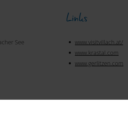
Links
acher See
www.visitvillach.at/
www.krastal.com
www.gerlitzen.com