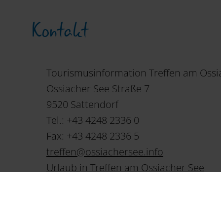
Kontakt
Tourismusinformation Treffen am Ossi
Ossiacher See Straße 7
9520 Sattendorf
Tel.: +43 4248 2336 0
Fax: +43 4248 2336 5
treffen
@
ossiachersee
.
info
Urlaub in Treffen am Ossiacher See
+