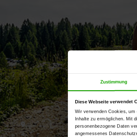
Zustimmung
Diese Webseite verwendet 
Wir verwenden Cookies, um di
Inhalte zu ermöglichen. Mit 
Wandergenuss auf der Gerlitzen Alpe
Finsterbach Wasserfall in Sattendorf
personenbezogene Daten vera
angemessenes Datenschutzniv