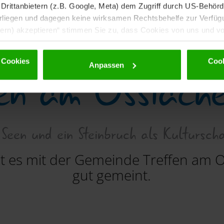
rittanbietern (z.B. Google, Meta) dem Zugriff durch US-Behörde
iegen und dagegen keine wirksamen Rechtsbehelfe zur Verfügun
tern) akzeptieren“ stimmen Sie zu, dass Cookies von uns und von
dürfen. Eine Weitergabe dieser Daten erfolgt ausschließlich ps
nd einer möglichen späteren Deaktivierung finden Sie in unserer
 Cookies
Cook
fen am Ossiache
Anpassen
 Seen und ein Steinbruch als Kultursch
at es mit der Gemeinde Treffen am O
gut gemeint.