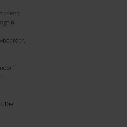
n
reichend
ngeln
.
owboarder,
endorf
en
l. Die