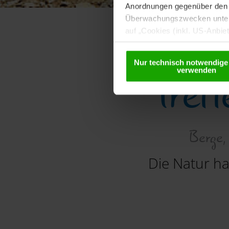
Anordnungen gegenüber den D
Überwachungszwecken unterl
auf „Cookies (inkl. US-Anbie
Anbietern) verwendet werden 
Details betreffend Cookies u
Nur technisch notwendige
Tref
verwenden
Berge,
Die Natur h