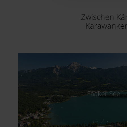
Zwischen Kä
Karawanken 
Faaker See