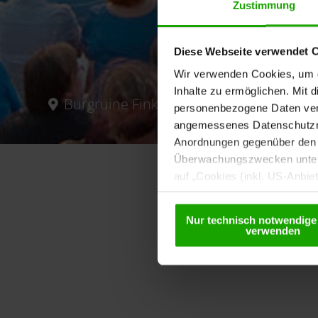
Zustimmung
Diese Webseite verwendet 
Wir verwenden Cookies, um di
Inhalte zu ermöglichen. Mit 
Burgruine Finkenstein
personenbezogene Daten vera
angemessenes Datenschutzniv
Anordnungen gegenüber den D
Überwachungszwecken unterl
auf „Cookies (inkl. US-Anbie
Anbietern) verwendet werden 
Details betreffend Cookies u
Nur technisch notwendige
verwenden