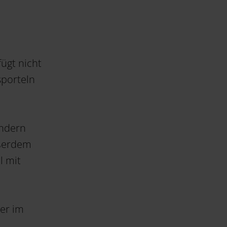
ügt nicht
porteln
andern
ußerdem
l mit
der im
.