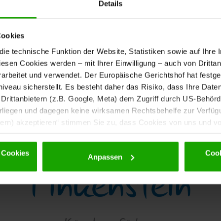
Details
Cookies
e technische Funktion der Website, Statistiken sowie auf Ihre 
diesen Cookies werden – mit Ihrer Einwilligung – auch von Dritta
nach unten scrollen
rbeitet und verwendet. Der Europäische Gerichtshof hat festges
eau sicherstellt. Es besteht daher das Risiko, dass Ihre Date
rittanbietern (z.B. Google, Meta) dem Zugriff durch US-Behörde
iegen und dagegen keine wirksamen Rechtsbehelfe zur Verfügun
tern) akzeptieren“ stimmen Sie zu, dass Cookies von uns und von
dürfen. Eine Weitergabe dieser Daten erfolgt ausschließlich ps
nd einer möglichen späteren Deaktivierung finden Sie in unserer
 Cookies
Cook
Finkenstein
Anpassen