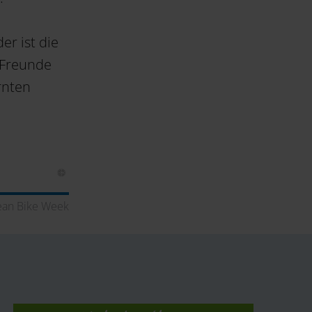
r ist die
 Freunde
rnten
ean Bike Week