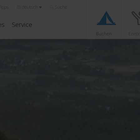
Tipps
deutsch
Suche
es
Service
Buchen
Erleb