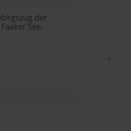
birgszug der
 Faaker See.
ria Trail am Faaker See