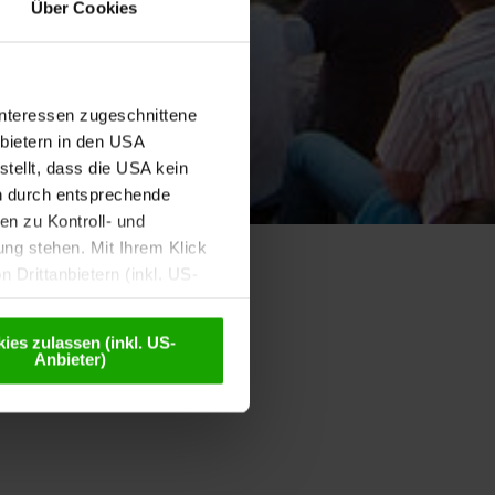
Über Cookies
Interessen zugeschnittene
nbietern in den USA
tellt, dass die USA kein
n durch entsprechende
n zu Kontroll- und
g stehen. Mit Ihrem Klick
 Drittanbietern (inkl. US-
eudonymisiert. Weitere
Datenschutzerklärung
.
ies zulassen (inkl. US-
Anbieter)