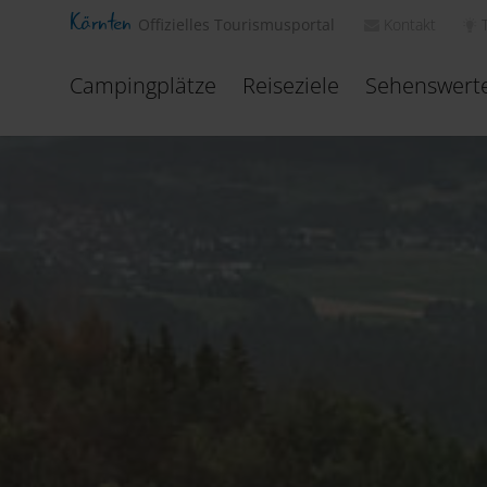
Kärnten
Kontakt
Offizielles Tourismusportal
Campingplätze
Reiseziele
Sehenswert