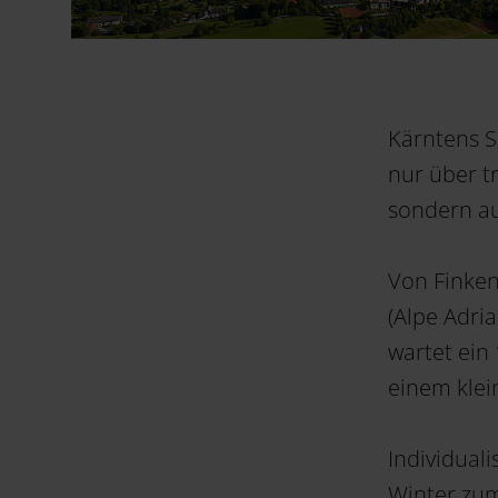
Kärntens S
nur über 
sondern au
Von Finken
(Alpe Adri
wartet ein 
einem klei
Individual
Winter zum