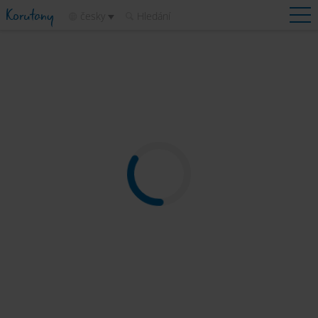
Korutany
česky
Hledání
Rezervovat
Kontakt
Počasí
Mapa
Kontakt
Seznam
Kempy
Destinace
Atrakce
Služby