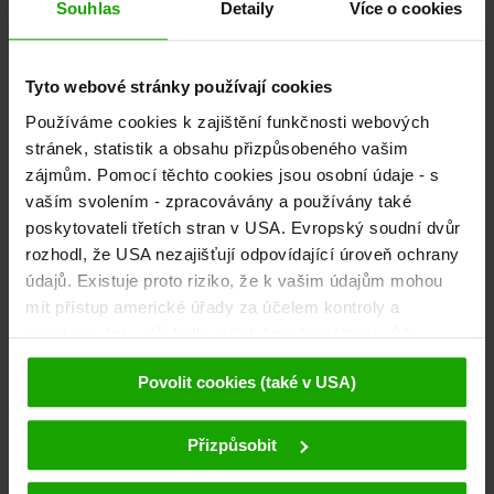
Souhlas
Detaily
Více o cookies
Newsletter
Tyto webové stránky používají cookies
Používáme cookies k zajištění funkčnosti webových
Objednejte si náš bezplatný
eMagazin, korutanský newsletter!
stránek, statistik a obsahu přizpůsobeného vašim
zájmům. Pomocí těchto cookies jsou osobní údaje - s
vaším svolením - zpracovávány a používány také
Pro registraci
poskytovateli třetích stran v USA. Evropský soudní dvůr
rozhodl, že USA nezajišťují odpovídající úroveň ochrany
údajů. Existuje proto riziko, že k vašim údajům mohou
Objevujte túry
mít přístup americké úřady za účelem kontroly a
monitorování v důsledku příslušných nařízení vůči
Turistický portál Korutan vám poskytne podrobné informace a tipy k
poskytovatelům třetích stran (např. Google, Meta) a že
trasám pro pěší turistiku, cyklistiku, běh, horolezectví, skitouring,
Povolit cookies (také v USA)
proti tomu nejsou k dispozici žádné účinné právní
freeride nebo jízdu na motorce.
prostředky. Kliknutím na tlačítko "Přijmout cookies"
souhlasíte s tím, že cookies mohou být používány námi
Přizpůsobit
Kde se nacházíme
a poskytovateli třetích stran (také v USA). Tyto údaje
budou předávány pouze v pseudonymizované podobě.