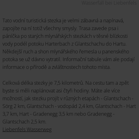
Wasserfall bei Liebenfels
Tato vodní turistická stezka je velmi zábavná a napínavá,
zapojíte na ní totiž všechny smysly. Trasa zavede psa i
páníčka po starých mlynářských stezkách v těsné blízkosti
vody podél potoku Harterbach z Glantschachu do Hartu.
Někdejší ruch a shon mlynářského řemesla u panenského
potoka se už dávno vytratil. Informační tabule vám ale podají
informace o přírodě a zvláštnostech tohoto místa.
Celková délka stezky je 7,5 kilometrů. Na cestu tam a zpět
byste si měli naplánovat asi čtyři hodiny. Máte ale více
možností, jak stezku projít v různých etapách - Glantschach -
Sörg 2 km, Glantschach - vodopád 2,4 km, Glantschach - Hart
3,7 km, Hart - Gradenegg 3,5 km nebo Gradenegg -
Glantschach 2,5 km.
Liebenfels Wasserweg