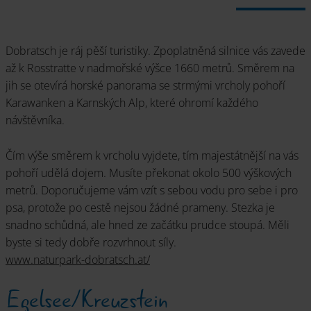
Dobratsch je ráj pěší turistiky. Zpoplatněná silnice vás zavede
až k Rosstratte v nadmořské výšce 1660 metrů. Směrem na
jih se otevírá horské panorama se strmými vrcholy pohoří
Karawanken a Karnských Alp, které ohromí každého
návštěvníka.
Čím výše směrem k vrcholu vyjdete, tím majestátnější na vás
pohoří udělá dojem. Musíte překonat okolo 500 výškových
metrů. Doporučujeme vám vzít s sebou vodu pro sebe i pro
psa, protože po cestě nejsou žádné prameny. Stezka je
snadno schůdná, ale hned ze začátku prudce stoupá. Měli
byste si tedy dobře rozvrhnout síly.
www.naturpark-dobratsch.at/
Egelsee/Kreuzstein