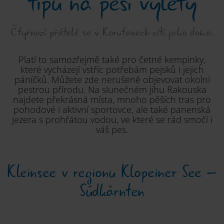
tipů na pěší výlety
Čtyřnozí přátelé se v Korutanech cítí jako doma.
Platí to samozřejmě také pro četné kempinky,
které vycházejí vstříc potřebám pejsků i jejich
páníčků. Můžete zde nerušeně objevovat okolní
pestrou přírodu. Na slunečném jihu Rakouska
najdete překrásná místa, mnoho pěších tras pro
pohodové i aktivní sportovce, ale také panenská
jezera s prohřátou vodou, ve které se rád smočí i
váš pes.
Kleinsee v regionu Klopeiner See –
Südkärnten