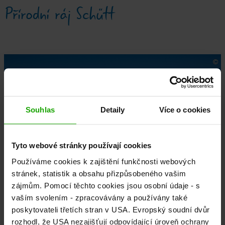
Přírodní ráj Schütt
Souhlas
Detaily
Více o cookies
Tyto webové stránky používají cookies
Používáme cookies k zajištění funkčnosti webových
stránek, statistik a obsahu přizpůsobeného vašim
zájmům. Pomocí těchto cookies jsou osobní údaje - s
Dobratsch
vaším svolením - zpracovávány a používány také
poskytovateli třetích stran v USA. Evropský soudní dvůr
Obří sesuv skály u Dobratsche před 650 lety stál u vzniku
rozhodl, že USA nezajišťují odpovídající úroveň ochrany