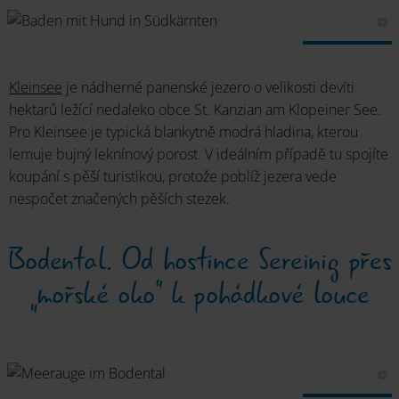
Kleinsee
je nádherné panenské jezero o velikosti devíti
hektarů ležící nedaleko obce St. Kanzian am Klopeiner See.
Pro Kleinsee je typická blankytně modrá hladina, kterou
lemuje bujný leknínový porost. V ideálním případě tu spojíte
koupání s pěší turistikou, protože poblíž jezera vede
nespočet značených pěších stezek.
Bodental. Od hostince Sereinig přes
„mořské oko“ k pohádkové louce