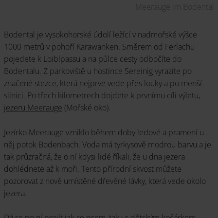
Meerauge im Bodental
Bodental je vysokohorské údolí ležící v nadmořské výšce
1000 metrů v pohoří Karawanken. Směrem od Ferlachu
pojedete k Loiblpassu a na půlce cesty odbočíte do
Bodentalu. Z parkoviště u hostince Sereinig vyrazíte po
značené stezce, která nejprve vede přes louky a po menší
silnici. Po třech kilometrech dojdete k prvnímu cíli výletu,
jezeru Meerauge
(Mořské oko).
Jezírko Meerauge vzniklo během doby ledové a pramení u
něj potok Bodenbach. Voda má tyrkysově modrou barvu a je
tak průzračná, že o ní kdysi lidé říkali, že u dna jezera
dohlédnete až k moři. Tento přírodní skvost můžete
pozorovat z nově umístěné dřevěné lávky, která vede okolo
jezera.
Dá se po ní projít jak se psem, tak i s dětským kočárkem.