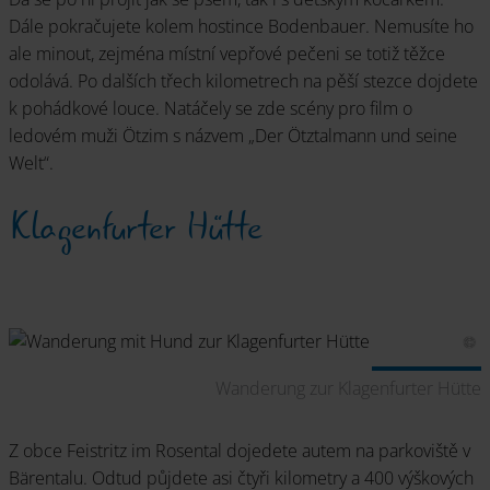
Dále pokračujete kolem hostince Bodenbauer. Nemusíte ho
ale minout, zejména místní vepřové pečeni se totiž těžce
odolává. Po dalších třech kilometrech na pěší stezce dojdete
k pohádkové louce. Natáčely se zde scény pro film o
ledovém muži Ötzim s názvem „Der Ötztalmann und seine
Welt“.
Klagenfurter Hütte
Wanderung zur Klagenfurter Hütte
Z obce Feistritz im Rosental dojedete autem na parkoviště v
Bärentalu. Odtud půjdete asi čtyři kilometry a 400 výškových