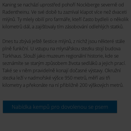
Kaning se nachází uprostřed pohoří Nockberge severně od
Radentheinu. Ve své době tu zazníval klapot více než dvaceti
mlýnů. Ty mlely obilí pro farmáře, kteří často bydleli o několik
kilometrů dál, a zajišťovaly tím zásobování odlehlých statků.
Dnes tu zbývá ještě šestice mlýnů, z nichž jsou některé stále
plně funkční. U vstupu na mlynářskou stezku stojí budova
Türkhaus. Slouží jako muzeum regionální historie, kde se
seznámíte se starým způsobem života sedláků a jejich prací.
Také se v něm pravidelně konají dočasné výstavy. Okružní
stezka leží v nadmořské výšce 950 metrů, měří asi tři
kilometry a překonáte na ní přibližně 200 výškových metrů.
Nabídka kempů pro dovolenou se psem