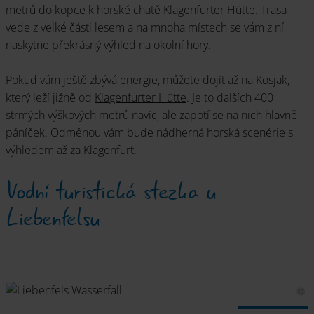
metrů do kopce k horské chatě Klagenfurter Hütte. Trasa
vede z velké části lesem a na mnoha místech se vám z ní
naskytne překrásný výhled na okolní hory.
Pokud vám ještě zbývá energie, můžete dojít až na Kosjak,
který leží jižně od
Klagenfurter Hütte
. Je to dalších 400
strmých výškových metrů navíc, ale zapotí se na nich hlavně
páníček. Odměnou vám bude nádherná horská scenérie s
výhledem až za Klagenfurt.
Vodní turistická stezka u
Liebenfelsu