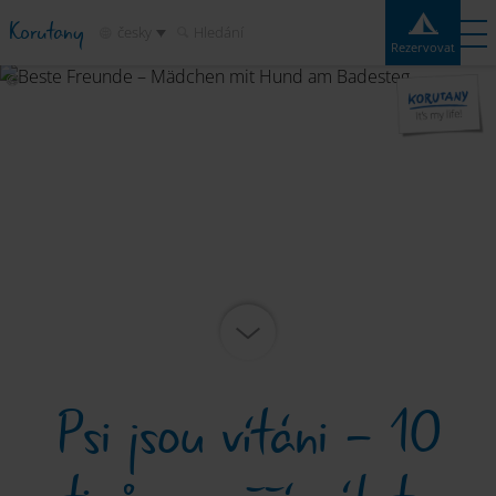
Korutany
česky
Hledání
Rezervovat
Rezervovat
Experiences
Kontakt
Počasí
Mapa
Kempy
Destinace
Atrakce
Služby
Psi jsou vítáni - 10