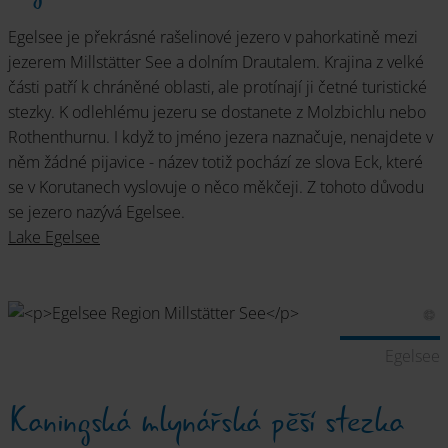
Egelsee je překrásné rašelinové jezero v pahorkatině mezi
jezerem Millstätter See a dolním Drautalem. Krajina z velké
části patří k chráněné oblasti, ale protínají ji četné turistické
stezky. K odlehlému jezeru se dostanete z Molzbichlu nebo
Rothenthurnu. I když to jméno jezera naznačuje, nenajdete v
něm žádné pijavice - název totiž pochází ze slova Eck, které
se v Korutanech vyslovuje o něco měkčeji. Z tohoto důvodu
se jezero nazývá Egelsee.
Lake Egelsee
Egelsee
Kaningská mlynářská pěší stezka