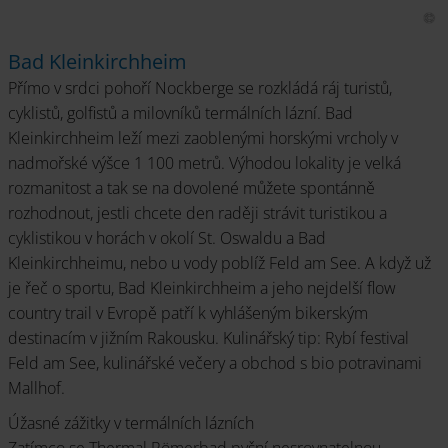
Bad Kleinkirchheim
Přímo v srdci pohoří Nockberge se rozkládá ráj turistů,
cyklistů, golfistů a milovníků termálních lázní. Bad
Kleinkirchheim leží mezi zaoblenými horskými vrcholy v
nadmořské výšce 1 100 metrů. Výhodou lokality je velká
rozmanitost a tak se na dovolené můžete spontánně
rozhodnout, jestli chcete den raději strávit turistikou a
cyklistikou v horách v okolí St. Oswaldu a Bad
Kleinkirchheimu, nebo u vody poblíž Feld am See. A když už
je řeč o sportu, Bad Kleinkirchheim a jeho nejdelší flow
country trail v Evropě patří k vyhlášeným bikerským
destinacím v jižním Rakousku. Kulinářský tip: Rybí festival
Feld am See, kulinářské večery a obchod s bio potravinami
Mallhof.
Úžasné zážitky v termálních lázních