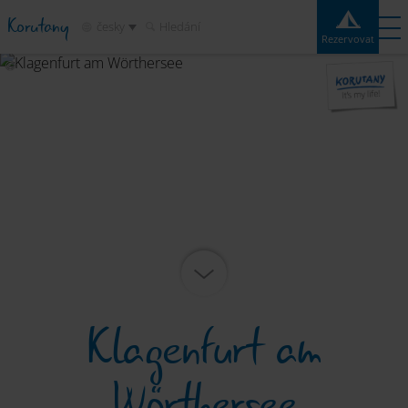
Korutany
česky
Hledání
Rezervovat
Rezervovat
Experiences
Kontakt
Počasí
Mapa
Kempy
Destinace
Atrakce
Služby
Klagenfurt am
Wörthersee