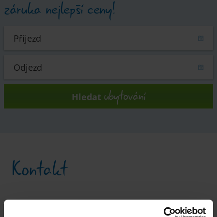
záruka nejlepší ceny!
ubytování
Hledat
Kontakt
Tourismusregion Klagenfurt am Wörthersee GmbH