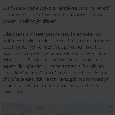
Sluníčka a tyrkysové vody si tu návštěvníci užívají na největší
vnitrozemské plovárně Evropy se třemi zalitými lávkami
vonícími modřínovým dřevem.
Odsud se také můžete vydat na cestu kolem světa - do
malého světa Minimundus u jezera. Na 170 modelů slavných
staveb vyrobených velmi zdařile z původních materiálů
okouzlí každého. V Klagenfurtu se v létě konají ty nejlepší a
největší akce. Patří k nim například Kärnten Ironman –
největší dlouhý triatlon v Evropě, Kärnten läuft – běh pro
zdraví, kterého se každoročně účastní tisíce běžců. K tomu
připočítejte ještě jízdu na koni, tenis, golf pod romantickým
zámečkem Seltenheim nebo běhání pro radost kolem
Klagenfurtu.