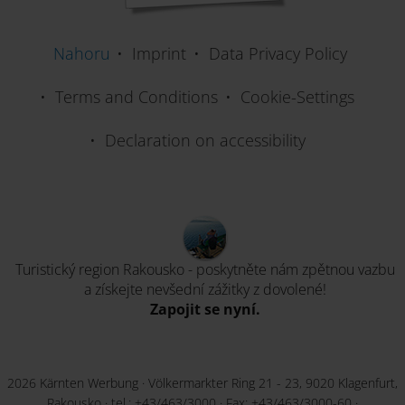
Nahoru
Imprint
Data Privacy Policy
Terms and Conditions
Cookie-Settings
Declaration on accessibility
Turistický region Rakousko - poskytněte nám zpětnou vazbu
a získejte nevšední zážitky z dovolené!
Zapojit se nyní.
2026 Kärnten Werbung · Völkermarkter Ring 21 - 23, 9020 Klagenfurt,
Rakousko · tel.:
+43/463/3000
· Fax: +43/463/3000-60 ·