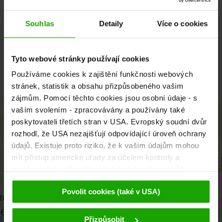
Neuer Platz 5
9020 Klagenfurt am Wörthersee
Souhlas
Detaily
Více o cookies
Österreich/Austria
Tel.: +43 463 287 463
info
@
visitklagenfurt
.
at
Tyto webové stránky používají cookies
Používáme cookies k zajištění funkčnosti webových
www.visitklagenfurt.at
stránek, statistik a obsahu přizpůsobeného vašim
zájmům. Pomocí těchto cookies jsou osobní údaje - s
+
vaším svolením - zpracovávány a používány také
poskytovateli třetích stran v USA. Evropský soudní dvůr
−
rozhodl, že USA nezajišťují odpovídající úroveň ochrany
údajů. Existuje proto riziko, že k vašim údajům mohou
mít přístup americké úřady za účelem kontroly a
monitorování v důsledku příslušných nařízení vůči
poskytovatelům třetích stran (např. Google, Meta) a že
Povolit cookies (také v USA)
proti tomu nejsou k dispozici žádné účinné právní
prostředky. Kliknutím na tlačítko "Přijmout cookies"
souhlasíte s tím, že cookies mohou být používány námi
Přizpůsobit