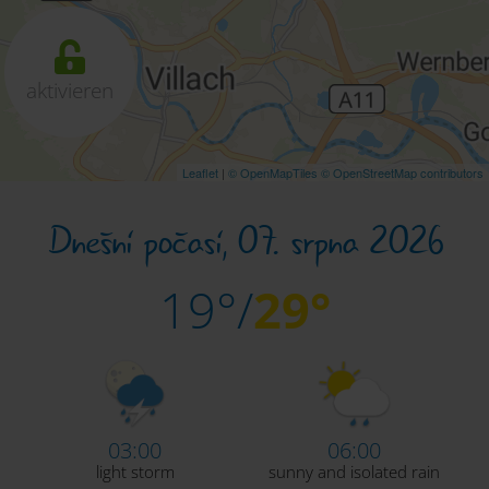
aktivieren
Leaflet
|
© OpenMapTiles
© OpenStreetMap contributors
Dnešní počasí, 07. srpna 2026
19°/
29°
03:00
06:00
light storm
sunny and isolated rain