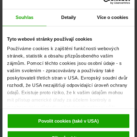
Souhlas
Detaily
Více o cookies
Tyto webové stránky používají cookies
Používáme cookies k zajištění funkčnosti webových
stránek, statistik a obsahu přizpůsobeného vašim
zájmům. Pomocí těchto cookies jsou osobní údaje - s
vaším svolením - zpracovávány a používány také
poskytovateli třetích stran v USA. Evropský soudní dvůr
Villach
rozhodl, že USA nezajišťují odpovídající úroveň ochrany
údajů. Existuje proto riziko, že k vašim údajům mohou
mít přístup americké úřady za účelem kontroly a
monitorování v důsledku příslušných nařízení vůči
poskytovatelům třetích stran (např. Google, Meta) a že
Povolit cookies (také v USA)
proti tomu nejsou k dispozici žádné účinné právní
Všechna ubytování v Korutanech -
prostředky. Kliknutím na tlačítko "Přijmout cookies"
souhlasíte s tím, že cookies mohou být používány námi