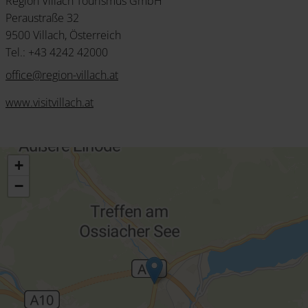
Region Villach Tourismus GmbH
Peraustraße 32
9500 Villach, Österreich
Tel.: +43 4242 42000
office
@
region-villach
.
at
www.visitvillach.at
+
−