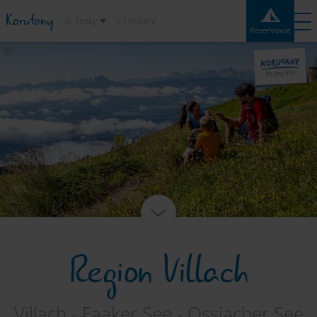
Korutany
česky
Hledání
Rezervovat
Rezervovat
Experiences
Kontakt
Počasí
Mapa
Kempy
Destinace
Atrakce
Služby
Region Villach
Villach - Faaker See - Ossiacher See