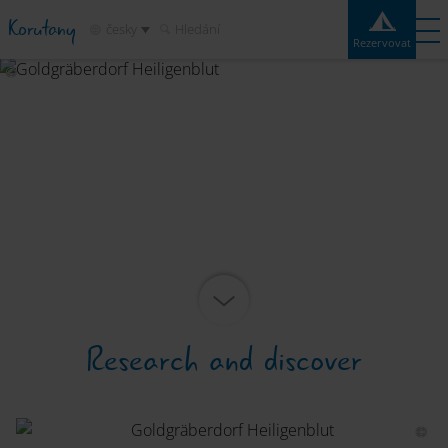
Korutany
česky
Hledání
Rezervovat
Rezervovat
Experiences
Kontakt
Počasí
Mapa
Kempy
Destinace
Atrakce
Služby
Research and discover