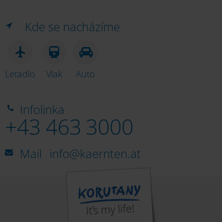
Minimundus
Kde se nacházíme
Granatium
Letadlo
Vlak
Auto
Infolinka
Terra Mystica
+43 463 3000
Mail
info@kaernten.at
Knappenberg Mine & Minerals