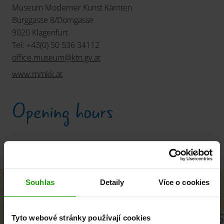
Museum Moderner Kunst Kärnten
Burggasse 8/Domgasse
9020 Klagenfurt
Tel: +43(0) 50 536 34112
office.museum
@
ktn.gv
.
at
www.mmkk.at
Opening hours
Year-round - Tue-Sun 10 am – 6 pm,
+
Souhlas
Detaily
Více o cookies
−
Tyto webové stránky používají cookies