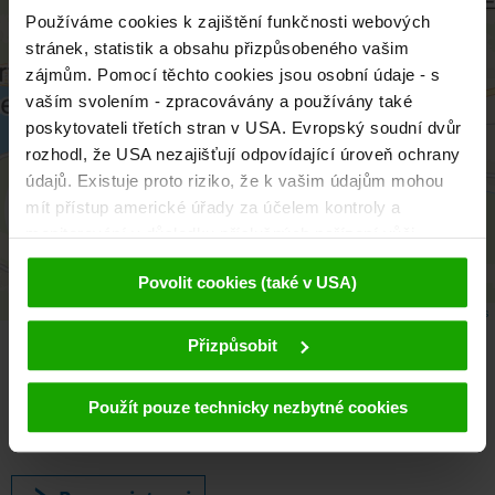
Používáme cookies k zajištění funkčnosti webových
stránek, statistik a obsahu přizpůsobeného vašim
zájmům. Pomocí těchto cookies jsou osobní údaje - s
vaším svolením - zpracovávány a používány také
poskytovateli třetích stran v USA. Evropský soudní dvůr
rozhodl, že USA nezajišťují odpovídající úroveň ochrany
údajů. Existuje proto riziko, že k vašim údajům mohou
mít přístup americké úřady za účelem kontroly a
aktivieren
monitorování v důsledku příslušných nařízení vůči
poskytovatelům třetích stran (např. Google, Meta) a že
Povolit cookies (také v USA)
proti tomu nejsou k dispozici žádné účinné právní
Leaflet
|
© OpenMapTiles
© OpenStreetMap contributors
prostředky. Kliknutím na tlačítko "Přijmout cookies"
souhlasíte s tím, že cookies mohou být používány námi
Přizpůsobit
a poskytovateli třetích stran (také v USA). Tyto údaje
Newsletter
budou předávány pouze v pseudonymizované podobě.
Použít pouze technicky nezbytné cookies
Objednejte si náš bezplatný
Další podrobnosti týkající se cookies a případné pozdější
eMagazin, korutanský newsletter!
deaktivace naleznete v
našich zásadách ochrany
osobních údajů
.