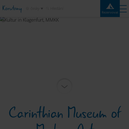
Korutany
česky
Hledání
Rezervovat
Rezervovat
Experiences
Kontakt
Počasí
Mapa
Kempy
Destinace
Atrakce
Služby
Carinthian Museum of