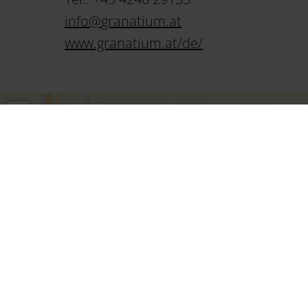
info
@
granatium
.
at
www.granatium.at/de/
+
−