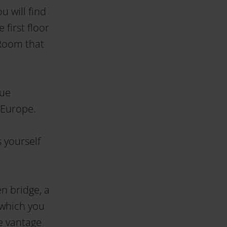
u will find
first floor
 Room that
que
 Europe.
 yourself
n bridge, a
 which you
he vantage