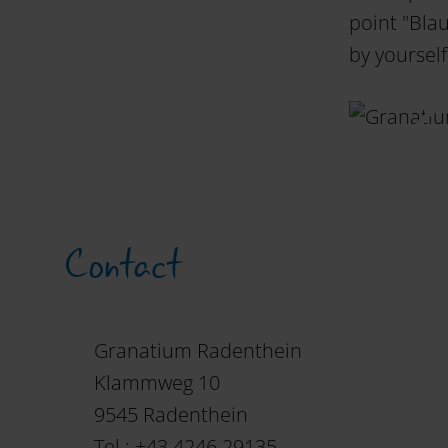
point "Bla
by yourself
Contact
Granatium Radenthein
Klammweg 10
9545 Radenthein
Tel.: +43 4246 29135