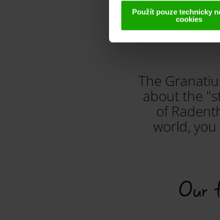
Použít pouze technicky n
cookies
The Granatium
about the "s
of Radenth
world, you 
Our t