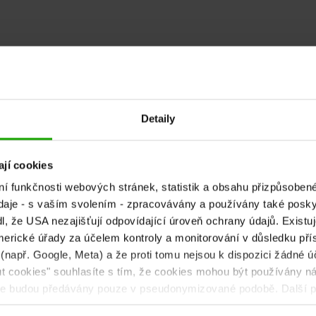
Detaily
jí cookies
ní funkčnosti webových stránek, statistik a obsahu přizpůsob
daje - s vaším svolením - zpracovávány a používány také poskyt
sjeďte dolů
, že USA nezajišťují odpovídající úroveň ochrany údajů. Existuje
erické úřady za účelem kontroly a monitorování v důsledku přís
 (např. Google, Meta) a že proti tomu nejsou k dispozici žádné ú
out cookies" souhlasíte s tím, že cookies mohou být používány ná
aje budou předávány pouze v pseudonymizované podobě. Další po
 deaktivace naleznete v
našich zásadách ochrany osobních úd