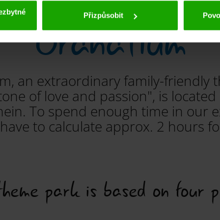
ezbytné
Granatium
Přizpůsobit
Povol
, an extraordinary family-friendly 
tone of love and passion", is located 
ein. To spend enough time in our e
have to calculate approx. 2 hours for
heme park is based on four pi