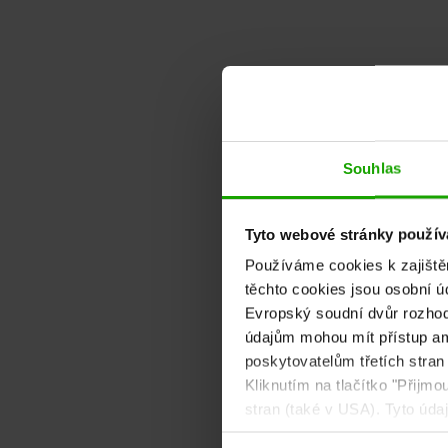
Souhlas
Tyto webové stránky používa
Používáme cookies k zajiště
těchto cookies jsou osobní ú
Granatium precious stones
Evropský soudní dvůr rozhodl
údajům mohou mít přístup am
poskytovatelům třetích stran
Kliknutím na tlačítko "Přijm
stran (také v USA). Tyto úd
cookies a případné pozdější