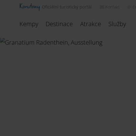
Korutany
Kontakt
č
Oficiální turistický portál
Kempy
Destinace
Atrakce
Služby