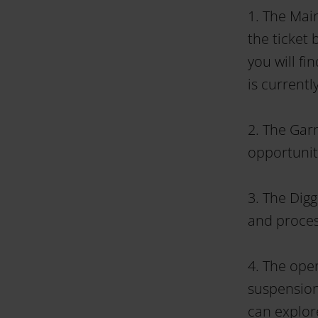
1. The Main
the ticket 
you will f
is currentl
2. The Garn
opportunity
3. The Dig
and proce
4. The open
suspension
can explore