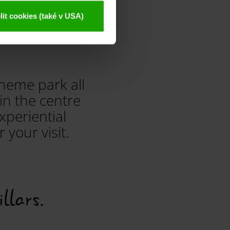
it cookies (také v USA)
theme park all
in the centre
xperiential
 your visit.
llars.