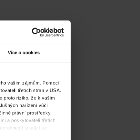
Více o cookies
eného vašim zájmům. Pomocí
ovateli třetích stran v USA.
 proto riziko, že k vašim
lušných nařízení vůči
činné právní prostředky.
mi a poskytovateli třetích
drobnosti týkající se
ajů
.