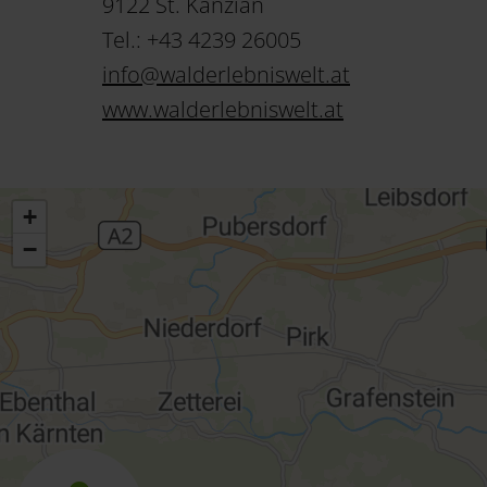
9122 St. Kanzian
Tel.: +43 4239 26005
info
@
walderlebniswelt
.
at
www.walderlebniswelt.at
+
−