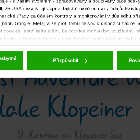
daje - s vaším svolením - zpracovávány a používány také poskyt
sjeďte dolů
, že USA nezajišťují odpovídající úroveň ochrany údajů. Existuje
erické úřady za účelem kontroly a monitorování v důsledku přís
 (např. Google, Meta) a že proti tomu nejsou k dispozici žádné ú
out cookies" souhlasíte s tím, že cookies mohou být používány ná
aje budou předávány pouze v pseudonymizované podobě. Další po
 deaktivace naleznete v
našich zásadách ochrany osobních úd
ezbytné
st Adventure W
Přizpůsobit
Povol
lake Klopeiner
St. Kanzian am Klopeiner See