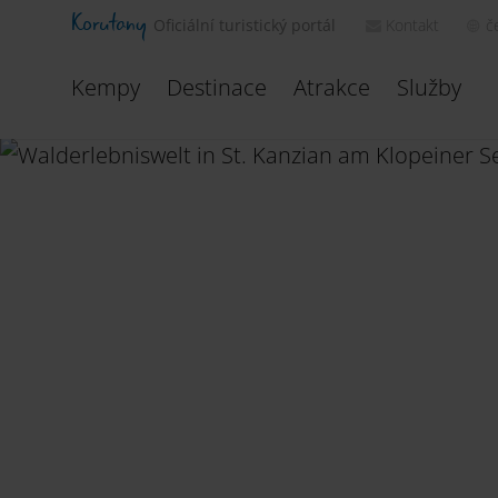
Korutany
Kontakt
č
Oficiální turistický portál
Kempy
Destinace
Atrakce
Služby