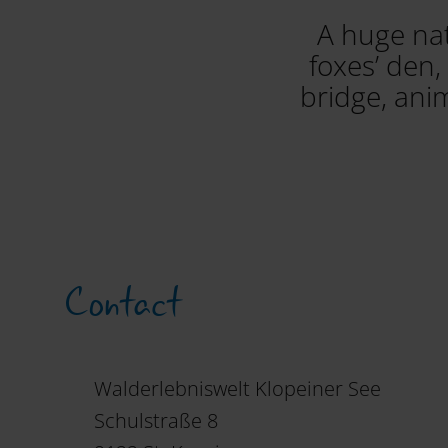
A huge natu
foxes’ den,
bridge, ani
Contact
Walderlebniswelt Klopeiner See
Schulstraße 8