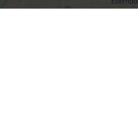
jevujte túry
Kde se nachází
ký portál Korutan vám
e podrobné informace a
asám pro pěší turistiku,
Letadlo
Vlak
Auto
u, běh, horolezectví,
ng, freeride nebo jízdu na
.