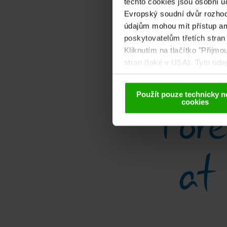
těchto cookies jsou osobní ú
Walderlebniswelt Klopeiner See
Evropský soudní dvůr rozhodl
údajům mohou mít přístup am
poskytovatelům třetích stran
Kliknutím na tlačítko "Přijm
stran (také v USA). Tyto úd
cookies a případné pozdější
Použít pouze technicky n
Fore
cookies
at 