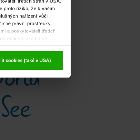
ovateli třetích stran v USA.
 proto riziko, že k vašim
lušných nařízení vůči
činné právní prostředky.
mi a poskytovateli třetích
drobnosti týkající se
ajů
.
orld
it cookies (také v USA)
 See