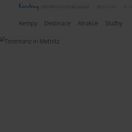
Korutany
Kontakt
č
Oficiální turistický portál
Kempy
Destinace
Atrakce
Služby