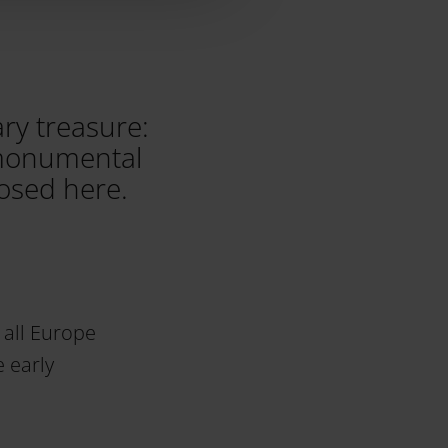
ry treasure:
 monumental
osed here.
 all Europe
 early