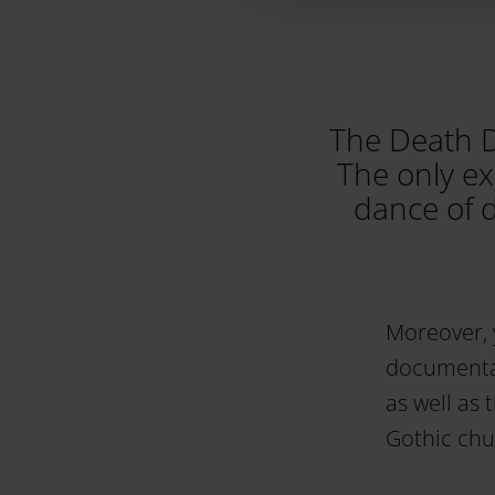
The Death D
The only e
dance of 
Moreover, 
documentat
as well as
Gothic chu