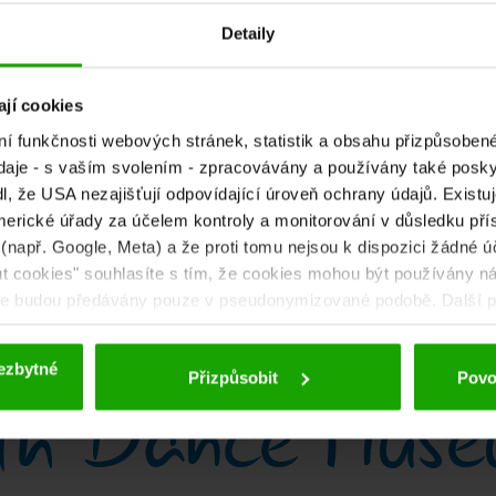
Detaily
jí cookies
ní funkčnosti webových stránek, statistik a obsahu přizpůsob
daje - s vaším svolením - zpracovávány a používány také poskyt
sjeďte dolů
, že USA nezajišťují odpovídající úroveň ochrany údajů. Existuje
erické úřady za účelem kontroly a monitorování v důsledku přís
 (např. Google, Meta) a že proti tomu nejsou k dispozici žádné ú
out cookies" souhlasíte s tím, že cookies mohou být používány ná
aje budou předávány pouze v pseudonymizované podobě. Další po
 deaktivace naleznete v
našich zásadách ochrany osobních úd
ezbytné
h Dance Muse
Přizpůsobit
Povol