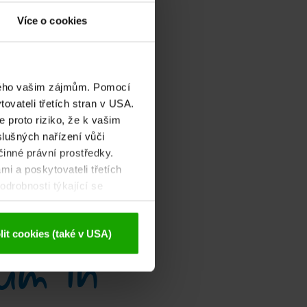
Více o cookies
eného vašim zájmům. Pomocí
ovateli třetích stran v USA.
 proto riziko, že k vašim
lušných nařízení vůči
činné právní prostředky.
mi a poskytovateli třetích
drobnosti týkající se
ajů
.
um in
it cookies (také v USA)