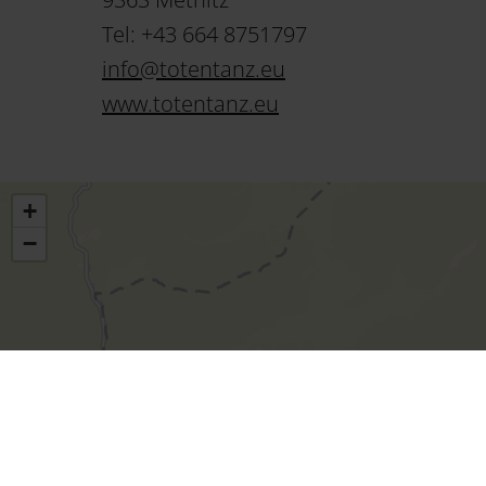
Tel: +43 664 8751797
info
@
totentanz
.
eu
www.totentanz.eu
+
−