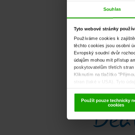
Souhlas
Tyto webové stránky používa
Používáme cookies k zajiště
těchto cookies jsou osobní ú
Totentanz in Metnitz
Evropský soudní dvůr rozhodl
údajům mohou mít přístup am
poskytovatelům třetích stran
Kliknutím na tlačítko "Přijm
stran (také v USA). Tyto úd
cookies a případné pozdější
Použít pouze technicky n
Deat
cookies