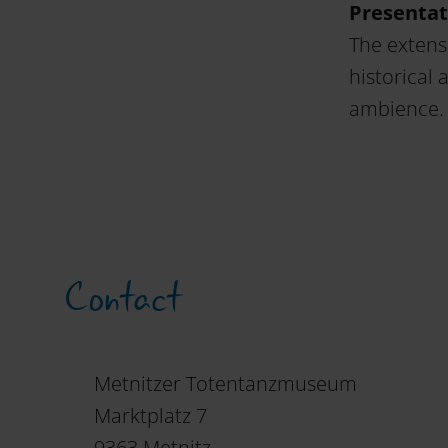
Presentat
The extens
historical
ambience.
Contact
Metnitzer Totentanzmuseum
Marktplatz 7
9363 Metnitz