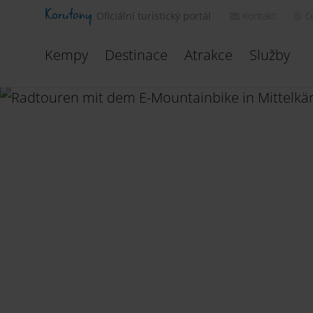
Korutany
Kontakt
č
Oficiální turistický portál
Kempy
Destinace
Atrakce
Služby