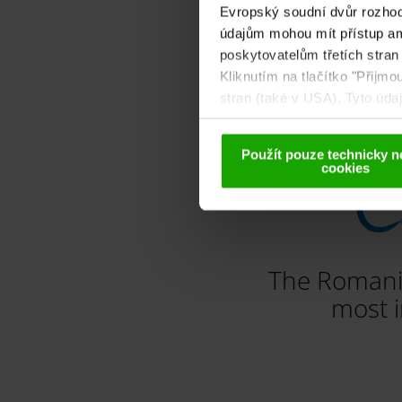
Cathedral of Gurk
Evropský soudní dvůr rozhodl
údajům mohou mít přístup am
poskytovatelům třetích stran
Kliknutím na tlačítko "Přijm
stran (také v USA). Tyto úd
cookies a případné pozdější
Použít pouze technicky n
C
cookies
The Romani
most i