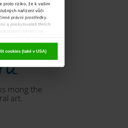
 proto riziko, že k vašim
lušných nařízení vůči
činné právní prostředky.
mi a poskytovateli třetích
drobnosti týkající se
ajů
.
rk
it cookies (také v USA)
ks mong the
al art.