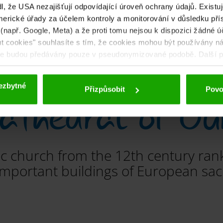
sjeďte dolů
, že USA nezajišťují odpovídající úroveň ochrany údajů. Existuje
erické úřady za účelem kontroly a monitorování v důsledku přís
 (např. Google, Meta) a že proti tomu nejsou k dispozici žádné ú
out cookies" souhlasíte s tím, že cookies mohou být používány ná
aje budou předávány pouze v pseudonymizované podobě. Další po
 deaktivace naleznete v
našich zásadách ochrany osobních úd
ezbytné
athedral of Gu
Přizpůsobit
Povol
c church from the 12th century ran
mportant buildings of European sacr