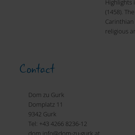
Highlights 
(1458). Th
Carinthian 
religious a
Contact
Dom zu Gurk
Domplatz 11
9342 Gurk
Tel: +43 4266 8236-12
dom.info
@
dom-zu-gurk
.
at