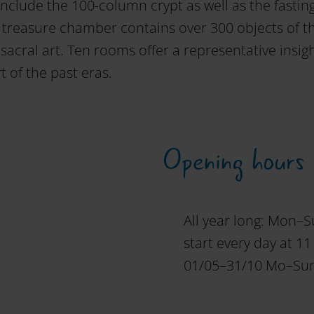
include the 100-column crypt as well as the fastin
e treasure chamber contains over 300 objects of t
sacral art. Ten rooms offer a representative insigh
rt of the past eras.
Opening hours
All year long: Mon–S
start every day at 1
01/05–31/10 Mo–Sun 1