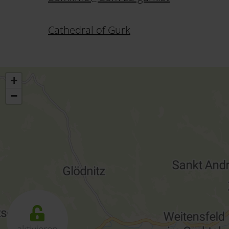
Cathedral of Gurk
+
−
aktivieren