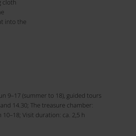
g cloth
he
t into the
un 9–17 (summer to 18), guided tours
1 and 14.30; The treasure chamber:
0–18; Visit duration: ca. 2,5 h