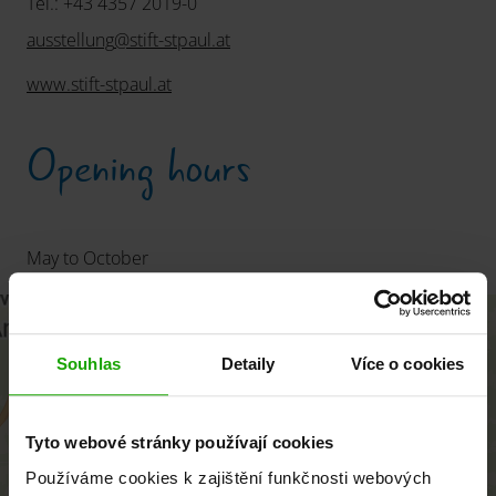
Tel.: +43 4357 2019-0
ausstellung
@
stift-stpaul
.
at
www.stift-stpaul.at
Opening hours
May to October
+
−
Souhlas
Detaily
Více o cookies
Tyto webové stránky používají cookies
Používáme cookies k zajištění funkčnosti webových