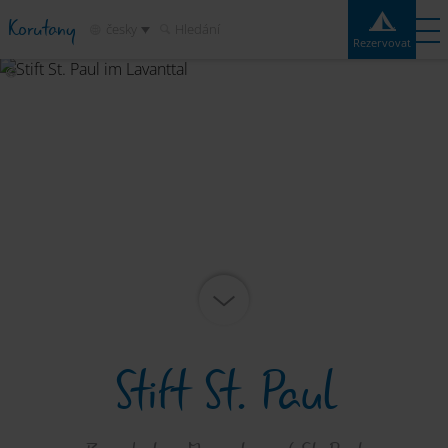
Korutany
česky
Hledání
Rezervovat
Rezervovat
Experiences
Kontakt
Počasí
Mapa
Kempy
Destinace
Atrakce
Služby
Stift St. Paul