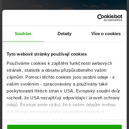
Souhlas
Detaily
Více o cookies
Tyto webové stránky používají cookies
Používáme cookies k zajištění funkčnosti webových
stránek, statistik a obsahu přizpůsobeného vašim
Contact
zájmům. Pomocí těchto cookies jsou osobní údaje - s
vaším svolením - zpracovávány a používány také
poskytovateli třetích stran v USA. Evropský soudní dvůr
rozhodl, že USA nezajišťují odpovídající úroveň ochrany
Kabinenbahn Petzen
údajů. Existuje proto riziko, že k vašim údajům mohou
Unterort 52
mít přístup americké úřady za účelem kontroly a
monitorování v důsledku příslušných nařízení vůči
9143 St. Michael/Bleiburg
poskytovatelům třetích stran (např. Google, Meta) a že
Tel: +43 4235 2246