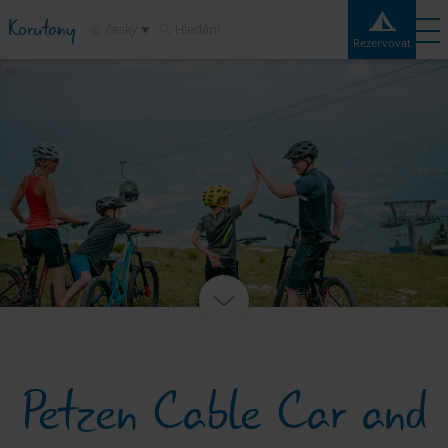
Korutany
česky
Hledání
Rezervovat
Rezervovat
Experiences
Kontakt
Počasí
Mapa
Kempy
Destinace
Atrakce
Služby
Petzen Cable Car and