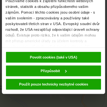
Používáme cookies k zajištění funkčnosti webových
9831 Flattach
stránek, statistik a obsahu přizpůsobeného vašim
Tel.: +43 4785 615 oder 333
zájmům. Pomocí těchto cookies jsou osobní údaje - s
info
@
flattach
.
at
vaším svolením - zpracovávány a používány také
poskytovateli třetích stran v USA. Evropský soudní dvůr
Raggaschlucht
rozhodl, že USA nezajišťují odpovídající úroveň ochrany
údajů. Existuje proto riziko, že k vašim údajům mohou
Opening hours
mít přístup americké úřady za účelem kontroly a
monitorování v důsledku příslušných nařízení vůči
poskytovatelům třetích stran (např. Google, Meta) a že
Povolit cookies (také v USA)
proti tomu nejsou k dispozici žádné účinné právní
prostředky. Kliknutím na tlačítko "Přijmout cookies"
May to September
souhlasíte s tím, že cookies mohou být používány námi
Přizpůsobit
a poskytovateli třetích stran (také v USA). Tyto údaje
+
budou předávány pouze v pseudonymizované podobě.
Použít pouze technicky nezbytné cookies
−
Další podrobnosti týkající se cookies a případné pozdější
deaktivace naleznete v
našich zásadách ochrany
osobních údajů
.