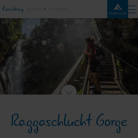
Korutany
česky
Hledání
Rezervovat
Rezervovat
Experiences
Kontakt
Počasí
Mapa
Kempy
Destinace
Atrakce
Služby
Raggaschlucht Gorge