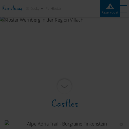
Korutany
česky
Hledání
Rezervovat
Rezervovat
Experiences
Kontakt
Počasí
Mapa
Kempy
Destinace
Atrakce
Služby
Castles