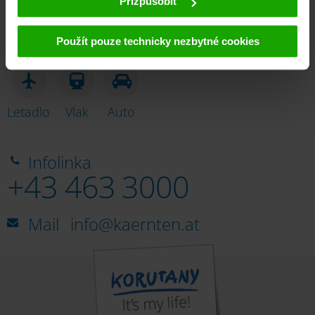
Přizpůsobit
a poskytovateli třetích stran (také v USA). Tyto údaje
budou předávány pouze v pseudonymizované podobě.
Kde se nacházíme
Použít pouze technicky nezbytné cookies
Další podrobnosti týkající se cookies a případné pozdější
deaktivace naleznete v
našich zásadách ochrany
osobních údajů
.
Letadlo
Vlak
Auto
Infolinka
+43 463 3000
Mail
info@kaernten.at