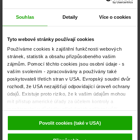
Sommeregg Castle
Souhlas
Detaily
Více o cookies
Tyto webové stránky používají cookies
Používáme cookies k zajištění funkčnosti webových
Newsletter
stránek, statistik a obsahu přizpůsobeného vašim
zájmům. Pomocí těchto cookies jsou osobní údaje - s
Objednejte si náš bezplatný
eMagazin, korutanský newsletter!
vaším svolením - zpracovávány a používány také
poskytovateli třetích stran v USA. Evropský soudní dvůr
Pro registraci
rozhodl, že USA nezajišťují odpovídající úroveň ochrany
údajů. Existuje proto riziko, že k vašim údajům mohou
mít přístup americké úřady za účelem kontroly a
monitorování v důsledku příslušných nařízení vůči
Objevujte túry
poskytovatelům třetích stran (např. Google, Meta) a že
Povolit cookies (také v USA)
proti tomu nejsou k dispozici žádné účinné právní
Turistický portál Korutan vám poskytne podrobné informace a tipy k
prostředky. Kliknutím na tlačítko "Přijmout cookies"
trasám pro pěší turistiku, cyklistiku, běh, horolezectví, skitouring,
freeride nebo jízdu na motorce.
souhlasíte s tím, že cookies mohou být používány námi