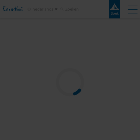
Karinthië
nederlands
Zoeken
Boek
Boek
Experiences
Contact
Weer
Kaart
Campings
Bestemmingen
Attracties
Service