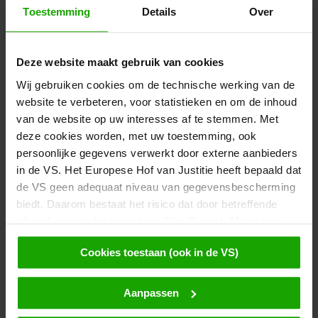
Toestemming
Details
Over
Deze website maakt gebruik van cookies
Newsletter
Wij gebruiken cookies om de technische werking van de
Vraag ons gratis
website te verbeteren, voor statistieken en om de inhoud
e-magazine aan, de newsletter uit Karinthië!
van de website op uw interesses af te stemmen. Met
deze cookies worden, met uw toestemming, ook
Voor registratie
persoonlijke gegevens verwerkt door externe aanbieders
in de VS. Het Europese Hof van Justitie heeft bepaald dat
de VS geen adequaat niveau van gegevensbescherming
biedt. Daarom bestaat het risico dat door betreffende
Tochten ontdekken
afspraken met derde partijen (bijv. Google, Meta) uw
Het tochtenportal van Karinthië biedt routes met gedetailleerde
gegevens voor controle- en toezichtsdoeleinden
informatie en tips over wandelen, fietsen, hardlopen, klimmen,
Cookies toestaan (ook in de VS)
toegankelijk zijn voor Amerikaanse autoriteiten en daar
toerskiën, freeriden of motorrijden.
geen effectieve rechtsmiddelen tegen beschikbaar zijn.
Door op 'Cookies accepteren' te klikken, stemt u ermee
Aanpassen
Reis naar de bestemming
in dat cookies door ons en door derden (ook in de VS)