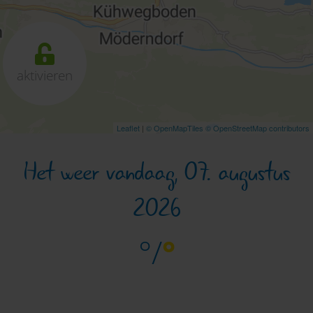
aktivieren
Leaflet
|
© OpenMapTiles
© OpenStreetMap contributors
Het weer vandaag, 07. augustus
2026
°/
°