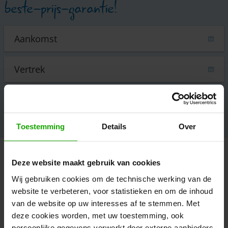
beste-prijs-garantie!
accommodatie zoeken!
Nu
Toestemming
Details
Over
Evenementen
Deze website maakt gebruik van cookies
Wij gebruiken cookies om de technische werking van de
website te verbeteren, voor statistieken en om de inhoud
van de website op uw interesses af te stemmen. Met
Yin Yoga und Gongbad
FROM
deze cookies worden, met uw toestemming, ook
01
persoonlijke gegevens verwerkt door externe aanbieders