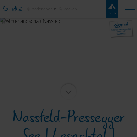
Karinthië
nederlands
Zoeken
Boek
Boek
Experiences
Contact
Weer
Kaart
Campings
Bestemmingen
Attracties
Service
Nassfeld-Pressegger
See | Lesachtal |