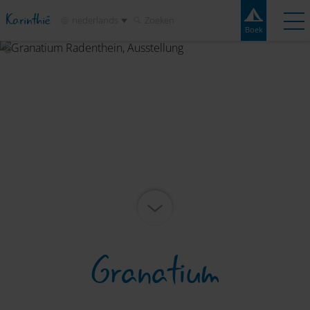
Karinthië
nederlands
Zoeken
Boek
Boek
Experiences
Contact
Weer
Kaart
Campings
Bestemmingen
Attracties
Service
Granatium