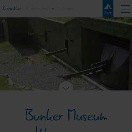
Karinthië
nederlands
Zoeken
Boek
Boek
Experiences
Contact
Weer
Kaart
Campings
Bestemmingen
Attracties
Service
Bunker Museum