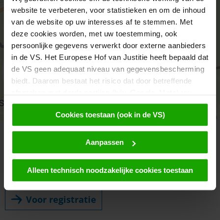
website te verbeteren, voor statistieken en om de inhoud
van de website op uw interesses af te stemmen. Met
deze cookies worden, met uw toestemming, ook
persoonlijke gegevens verwerkt door externe aanbieders
in de VS. Het Europese Hof van Justitie heeft bepaald dat
de VS geen adequaat niveau van gegevensbescherming
aktivieren
biedt. Daarom bestaat het risico dat door betreffende
afspraken met derde partijen (bijv. Google, Meta) uw
gegevens voor controle- en toezichtsdoeleinden
Cookies toestaan (ook in de VS)
toegankelijk zijn voor Amerikaanse autoriteiten en daar
Leaflet
|
© OpenMapTiles
© OpenStreetMap contributors
geen effectieve rechtsmiddelen tegen beschikbaar zijn.
Door op 'Cookies accepteren' te klikken, stemt u ermee
Aanpassen
Newsletter
in dat cookies door ons en door derden (ook in de VS)
gebruikt kunnen worden. Deze gegevens worden alleen
Vraag ons gratis
Alleen technisch noodzakelijke cookies toestaan
e-magazine aan, de newsletter uit Karinthië!
geanonimiseerd doorgegeven. Meer informatie over
cookies en een eventuele latere deactivering vindt u in
Voor registratie
ons privacybeleid
.