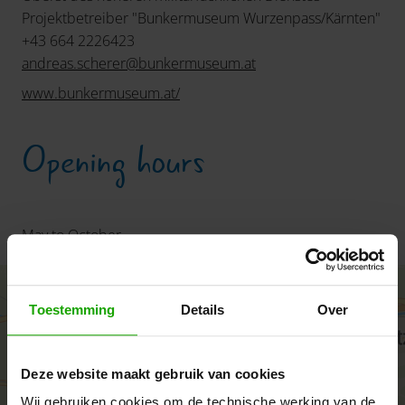
Projektbetreiber "Bunkermuseum Wurzenpass/Kärnten"
+43 664 2226423
andreas.scherer
@
bunkermuseum
.
at
www.bunkermuseum.at/
Opening hours
May to October
+
Toestemming
Details
Over
−
Deze website maakt gebruik van cookies
Wij gebruiken cookies om de technische werking van de