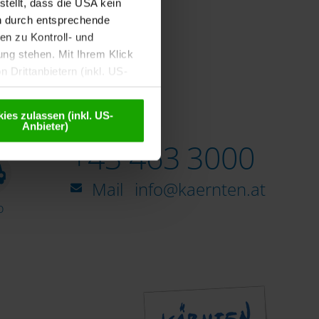
tellt, dass die USA kein
n durch entsprechende
n zu Kontroll- und
g stehen. Mit Ihrem Klick
 Drittanbietern (inkl. US-
eudonymisiert. Weitere
Datenschutzerklärung
.
ies zulassen (inkl. US-
Anbieter)
Infoline
+43 463 3000
Mail
info@kaernten.at
o