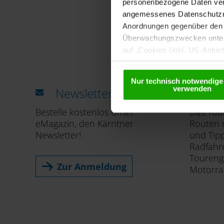
personenbezogene Daten vera
angemessenes Datenschutzniv
Anordnungen gegenüber den D
Überwachungszwecken unterl
auf „Cookies (inkl. US-Anbie
Anbietern) verwendet werden 
Details betreffend Cookies u
Nur technisch notwendige
verwenden
Newsletter
To
Bestelle kostenlos unser
Das Tour
eMagazin, den Kärntner
Routen m
Newsletter!
und Tip
Radfahre
Toureng
Zur Anmeldung
Motorra