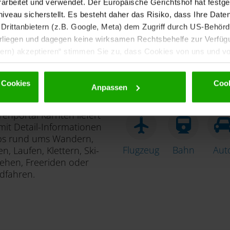
rbeitet und verwendet. Der Europäische Gerichtshof hat festges
eau sicherstellt. Es besteht daher das Risiko, dass Ihre Date
rittanbietern (z.B. Google, Meta) dem Zugriff durch US-Behörde
iegen und dagegen keine wirksamen Rechtsbehelfe zur Verfügun
tern) akzeptieren“ stimmen Sie zu, dass Cookies von uns und von
dürfen. Eine Weitergabe dieser Daten erfolgt ausschließlich ps
nd einer möglichen späteren Deaktivierung finden Sie in unserer
 Cookies
Cook
Anpassen
uren entdecken
Anreise
enportal Kärnten liefert
it Detail-Informationen
ps rund ums Wandern,
Flugzeug
Bahn
Aut
n, Laufen, Klettern, Ski-
ehen, Freeriden oder
dfahren.