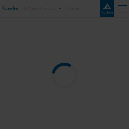
Kärnten
Tipps
deutsch
Suche
Buchen
Buchen
Erlebnisse
Kontakt
Wetter
Frage
Campingplätze
Reiseziele
Sehenswertes
Service