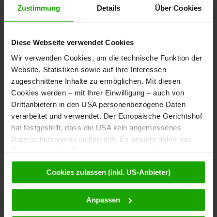
Zustimmung
Details
Über Cookies
Diese Webseite verwendet Cookies
Newsletter
Wir verwenden Cookies, um die technische Funktion der
Bestelle kostenlos unser
Website, Statistiken sowie auf Ihre Interessen
eMagazin, den Kärntner Newsletter!
zugeschnittene Inhalte zu ermöglichen. Mit diesen
Cookies werden – mit Ihrer Einwilligung – auch von
Zur Anmeldung
Drittanbietern in den USA personenbezogene Daten
verarbeitet und verwendet. Der Europäische Gerichtshof
hat festgestellt, dass die USA kein angemessenes
Datenschutzniveau sicherstellt. Es besteht daher das
Touren entdecken
Risiko, dass Ihre Daten durch entsprechende
Das Tourenportal Kärnten liefert Routen mit Detail-Informationen
Anordnungen gegenüber den Drittanbietern (z.B. Google,
und Tipps rund ums Wandern, Radfahren, Laufen, Klettern, Ski-
Cookies zulassen (inkl. US-Anbieter)
Meta) dem Zugriff durch US-Behörden zu Kontroll- und
Tourengehen, Freeriden oder Motorradfahren.
Überwachungszwecken unterliegen und dagegen keine
wirksamen Rechtsbehelfe zur Verfügung stehen. Mit
Anpassen
Anreise
Ihrem Klick auf „Cookies (inkl. US-Anbietern)