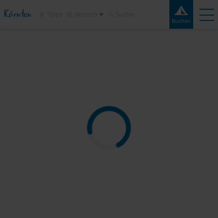
Kärnten
Tipps
deutsch
Suche
Buchen
Buchen
Erlebnisse
Kontakt
Wetter
Frage
Campingplätze
Reiseziele
Sehenswertes
Service