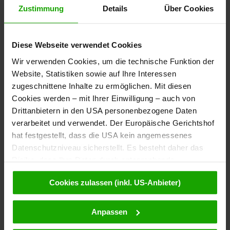
Zustimmung
Details
Über Cookies
Diese Webseite verwendet Cookies
Newsletter
Wir verwenden Cookies, um die technische Funktion der
Bestelle kostenlos unser
Website, Statistiken sowie auf Ihre Interessen
eMagazin, den Kärntner Newsletter!
zugeschnittene Inhalte zu ermöglichen. Mit diesen
Cookies werden – mit Ihrer Einwilligung – auch von
Zur Anmeldung
Drittanbietern in den USA personenbezogene Daten
verarbeitet und verwendet. Der Europäische Gerichtshof
hat festgestellt, dass die USA kein angemessenes
Datenschutzniveau sicherstellt. Es besteht daher das
Touren entdecken
Risiko, dass Ihre Daten durch entsprechende
Das Tourenportal Kärnten liefert Routen mit Detail-Informationen
Anordnungen gegenüber den Drittanbietern (z.B. Google,
und Tipps rund ums Wandern, Radfahren, Laufen, Klettern, Ski-
Cookies zulassen (inkl. US-Anbieter)
Meta) dem Zugriff durch US-Behörden zu Kontroll- und
Tourengehen, Freeriden oder Motorradfahren.
Überwachungszwecken unterliegen und dagegen keine
wirksamen Rechtsbehelfe zur Verfügung stehen. Mit
Anpassen
Anreise
Ihrem Klick auf „Cookies (inkl. US-Anbietern)