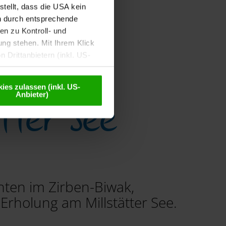
tellt, dass die USA kein
n durch entsprechende
n zu Kontroll- und
g stehen. Mit Ihrem Klick
 Drittanbietern (inkl. US-
eudonymisiert. Weitere
Datenschutzerklärung
.
ies zulassen (inkl. US-
tter See
Anbieter)
ten im Zirben-Biwak,
Erholung am Millstätter See.