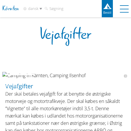
Kärnten
dansk
Søgning
Bestil
Vejafgifter
Bestil
Experiences
Contact
Vejr
Kortet
Campingplätze
Reiseziele
Sehenswertes
Service
Camping in
Vejafgifter
Kärnten,
Camping
Der skal betales vejafgift for at benytte de østrigske
Ilsenhof
motorveje og motortrafikveje. Der skal købes en såkaldt
”Vignette” til alle motorkøretøjer indtil 3,5 t. Denne
mærkat kan købes i udlandet hos motororganisationerne
samt på tankstationer nær den østrigske grænse; i Østrig
kan den købes hos motororganisationerne ARBÖ og