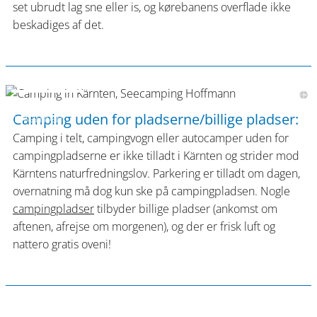
set ubrudt lag sne eller is, og kørebanens overflade ikke
beskadiges af det.
Campinggenuss
Camping uden for pladserne/billige pladser:
in Kärnten
Camping i telt, campingvogn eller autocamper uden for
campingpladserne er ikke tilladt i Kärnten og strider mod
Kärntens naturfredningslov. Parkering er tilladt om dagen,
overnatning må dog kun ske på campingpladsen. Nogle
campingpladser
tilbyder billige pladser (ankomst om
aftenen, afrejse om morgenen), og der er frisk luft og
nattero gratis oveni!