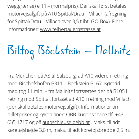
vægtgrænse) e 11,– (normalpris). Der skal først betales
motorvejsafgift på A10 Spittal/Drau – Villach (afregning
for Spittal/Drau – Villach over 3,5 t iht. GO-Box). Flere
informationer:
www.felbertauernstrasse.at
Biltog Böckstein – Mallnitz
Fra München på A8 til Salzburg, ad A10 videre i retning
mod Bischofshofen B311 – Böckstein B167. Køretid
med tog 11 min. – fra Mallnitz fortsættes der på B105 i
retning mod Spittal, fortsæt ad A10 i retning mod Villach
(der skal betales motorvejsafgift). Informationer om
billetpriser og køreplaner: ÖBB-kundeservice tlf. +43
(0)5 1717 og på
autoschleuse.oebb.at
. Maks. tilladt
køretøjshøjde 3,6 m, maks. tilladt køretøjsbredde 2,5 m.