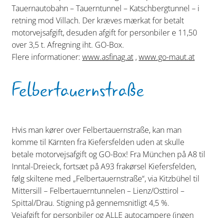
Tauernautobahn – Tauerntunnel – Katschbergtunnel – i
retning mod Villach. Der kræves mærkat for betalt
motorvejsafgift, desuden afgift for personbiler e 11,50
over 3,5 t. Afregning iht. GO-Box.
Flere informationer:
www.asfinag.at
,
www.go-maut.at
Felbertauernstraße
Hvis man kører over Felbertauernstraße, kan man
komme til Kärnten fra Kiefersfelden uden at skulle
betale motorvejsafgift og GO-Box! Fra München på A8 til
Inntal-Dreieck, fortsæt på A93 frakørsel Kiefersfelden,
følg skiltene med „Felbertauernstraße“, via Kitzbühel til
Mittersill – Felbertauerntunnelen – Lienz/Osttirol –
Spittal/Drau. Stigning på gennemsnitligt 4,5 %.
Vejafgift for personbiler og ALLE autocampere (ingen