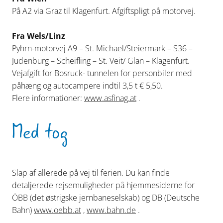
På A2 via Graz til Klagenfurt. Afgiftspligt på motorvej.
Fra Wels/Linz
Pyhrn-motorvej A9 – St. Michael/Steiermark – S36 –
Judenburg – Scheifling – St. Veit/ Glan – Klagenfurt.
Vejafgift for Bosruck- tunnelen for personbiler med
påhæng og autocampere indtil 3,5 t € 5,50.
Flere informationer:
www.asfinag.at
.
Med tog
Slap af allerede på vej til ferien. Du kan finde
detaljerede rejsemuligheder på hjemmesiderne for
ÖBB (det østrigske jernbaneselskab) og DB (Deutsche
Bahn)
www.oebb.at
,
www.bahn.de
.