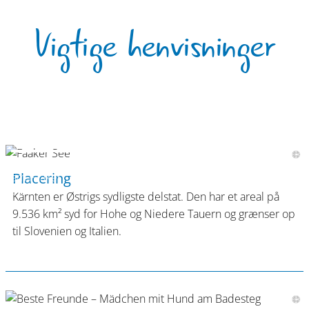
Vigtige henvisninger
Familienspaß
Placering
am Faaker
See
Kärnten er Østrigs sydligste delstat. Den har et areal på
9.536 km² syd for Hohe og Niedere Tauern og grænser op
til Slovenien og Italien.